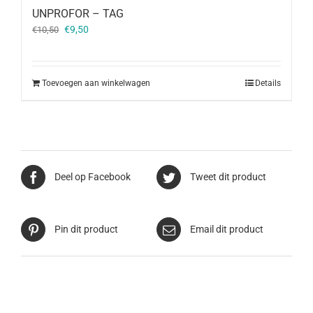
UNPROFOR – TAG
Oorspronkelijke
Huidige
€
9,50
€
10,50
prijs
prijs
was:
is:
€10,50.
€9,50.
Toevoegen aan winkelwagen
Details
Deel op Facebook
Tweet dit product
Pin dit product
Email dit product