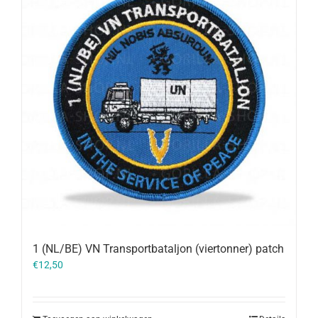
1 (NL/BE) VN Transportbataljon (viertonner) patch
€
12,50