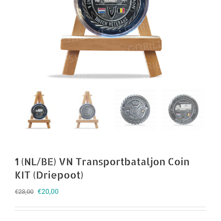
1 (NL/BE) VN Transportbataljon Coin
KIT (Driepoot)
Oorspronkelijke
Huidige
€
20,00
€
23,00
prijs
prijs
was:
is: