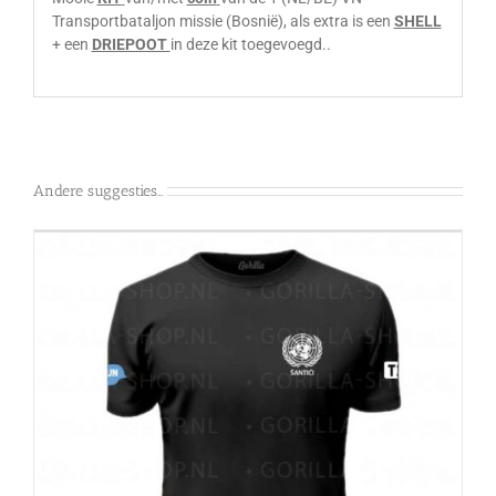
Transportbataljon missie (Bosnië), als extra is een
SHELL
+ een
DRIEPOOT
in deze kit toegevoegd..
Andere suggesties…