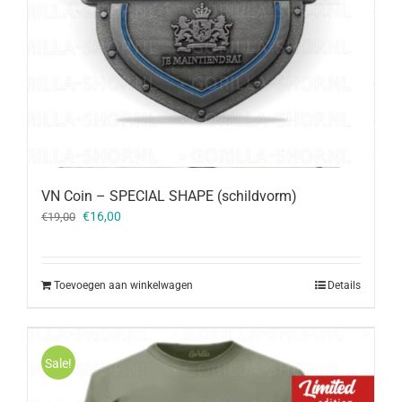
VN Coin – SPECIAL SHAPE (schildvorm)
Oorspronkelijke
Huidige
€
16,00
€
19,00
prijs
prijs
was:
is:
€19,00.
€16,00.
Toevoegen aan winkelwagen
Details
Sale!