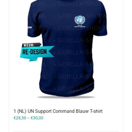
1 (NL) UN Support Command Blauw T-shirt
€
28,50
–
€
30,00