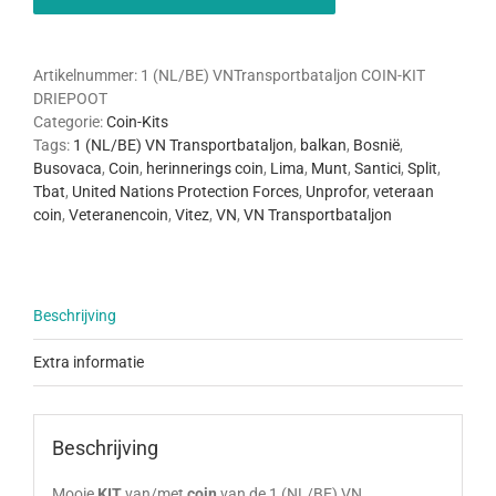
Transportbataljon
Coin
KIT
(Driepoot)
Artikelnummer:
1 (NL/BE) VNTransportbataljon COIN-KIT
aantal
DRIEPOOT
Categorie:
Coin-Kits
Tags:
1 (NL/BE) VN Transportbataljon
,
balkan
,
Bosnië
,
Busovaca
,
Coin
,
herinnerings coin
,
Lima
,
Munt
,
Santici
,
Split
,
Tbat
,
United Nations Protection Forces
,
Unprofor
,
veteraan
coin
,
Veteranencoin
,
Vitez
,
VN
,
VN Transportbataljon
Beschrijving
Extra informatie
Beschrijving
Mooie
KIT
van/met
coin
van de 1 (NL/BE) VN