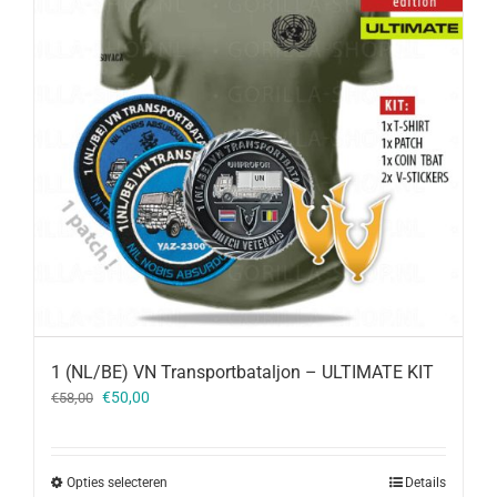
1 (NL/BE) VN Transportbataljon – ULTIMATE KIT
Oorspronkelijke
Huidige
€
50,00
€
58,00
prijs
prijs
was:
is:
€58,00.
€50,00.
Opties selecteren
Details