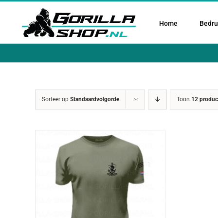
Ga
naar
Home
Bedruk
inhoud
Sorteer op
Standaardvolgorde
Toon
12 produc