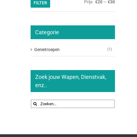
Min.
Max.
Prijs:
€20
—
€30
FILTER
prijs
prijs
Categorie
Genietroepen
(1)
Zoek jouw Wapen, Dienstvak,
enz..
Zoeken
naar: