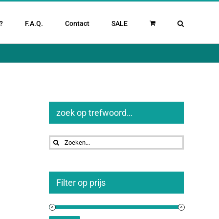
?
F.A.Q.
Contact
SALE
zoek op trefwoord…
Zoeken
naar:
Filter op prijs