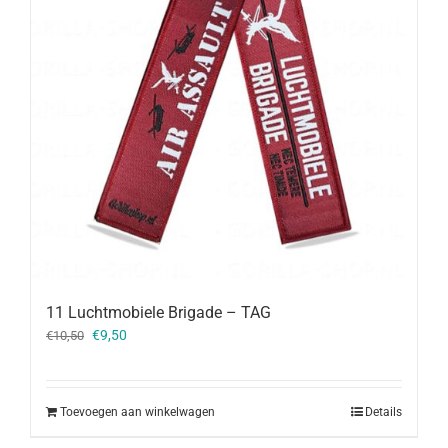
11 Luchtmobiele Brigade – TAG
Oorspronkelijke
Huidige
€
9,50
€
10,50
prijs
prijs
was:
is:
€10,50.
€9,50.
Toevoegen aan winkelwagen
Details