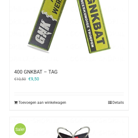
400 GNKBAT – TAG
Oorspronkelijke
Huidige
€
9,50
€
10,50
prijs
prijs
was:
is:
€10,50.
€9,50.
Toevoegen aan winkelwagen
Details
Sale!