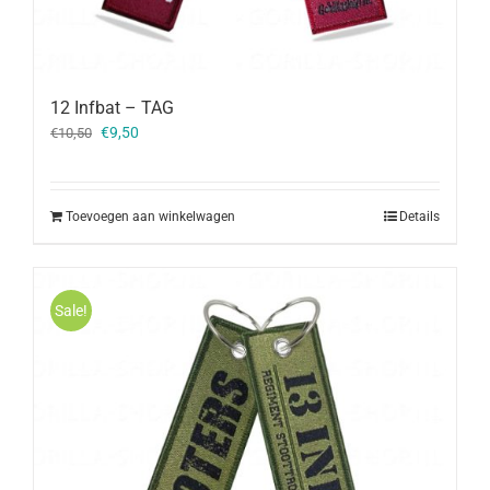
12 Infbat – TAG
Oorspronkelijke
Huidige
€
9,50
€
10,50
prijs
prijs
was:
is:
€10,50.
€9,50.
Toevoegen aan winkelwagen
Details
Sale!