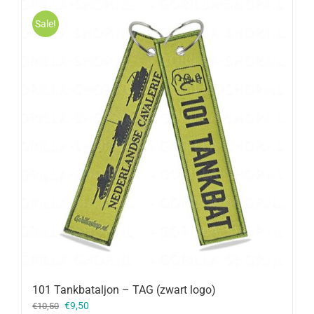
Sale!
101 Tankbataljon – TAG (zwart logo)
Oorspronkelijke
Huidige
€
9,50
€
10,50