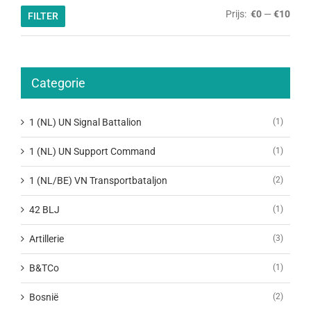
Min.
Max.
Prijs:
€0
—
€10
FILTER
prijs
prijs
Categorie
1 (NL) UN Signal Battalion
(1)
1 (NL) UN Support Command
(1)
1 (NL/BE) VN Transportbataljon
(2)
42 BLJ
(1)
Artillerie
(3)
B&TCo
(1)
Bosnië
(2)