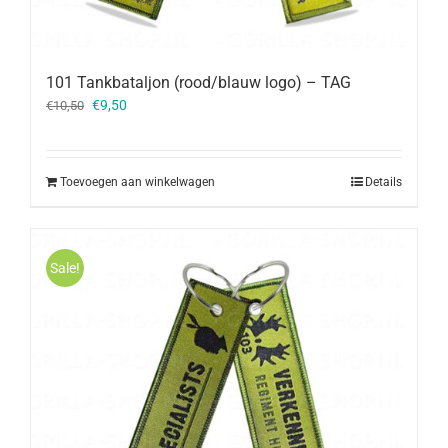
101 Tankbataljon (rood/blauw logo) – TAG
Oorspronkelijke
Huidige
€
9,50
€
10,50
prijs
prijs
was:
is:
€10,50.
€9,50.
Toevoegen aan winkelwagen
Details
Sale!