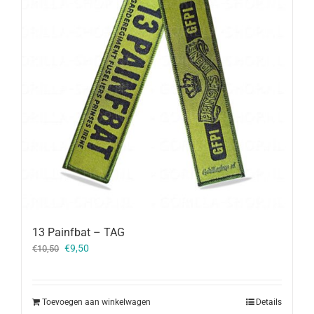
13 Painfbat – TAG
Oorspronkelijke
Huidige
€
9,50
€
10,50
prijs
prijs
was:
is:
€10,50.
€9,50.
Toevoegen aan winkelwagen
Details