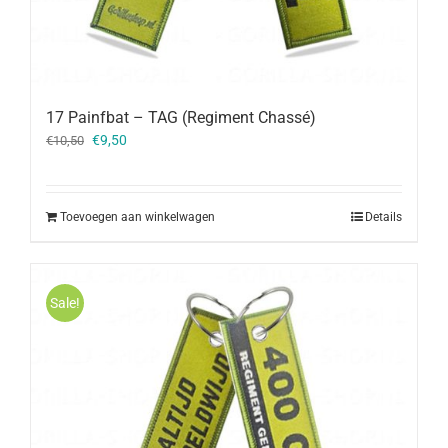
17 Painfbat – TAG (Regiment Chassé)
Oorspronkelijke
Huidige
€
9,50
€
10,50
prijs
prijs
was:
is:
€10,50.
€9,50.
Toevoegen aan winkelwagen
Details
Sale!