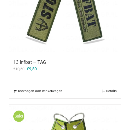
13 Infbat – TAG
Oorspronkelijke
Huidige
€
9,50
€
10,50
prijs
prijs
was:
is:
€10,50.
€9,50.
Toevoegen aan winkelwagen
Details
Sale!