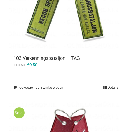
103 Verkenningsbataljon – TAG
Oorspronkelijke
Huidige
€
9,50
€
10,50
prijs
prijs
was:
is:
€10,50.
€9,50.
Toevoegen aan winkelwagen
Details
Sale!