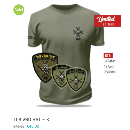
Sale!
108 VBD BAT – KIT
Oorspronkelijke
Huidige
€
40,00
€
46,00