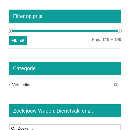
Filter op prijs
Min.
Max.
Prijs:
€10
—
€40
FILTER
prijs
prijs
Categorie
Verbinding
(2)
Zoek jouw Wapen, Dienstvak, enz..
Zoeken