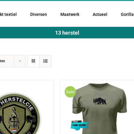
t textiel
Diversen
Maatwerk
Actueel
Gorilla
13 herstel
ten
Sale!