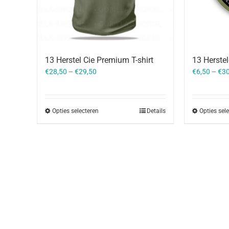
13 Herstel Cie Premium T-shirt
13 Herste
€
28,50
–
€
29,50
€
6,50
–
€
30
Opties selecteren
Details
Opties sel