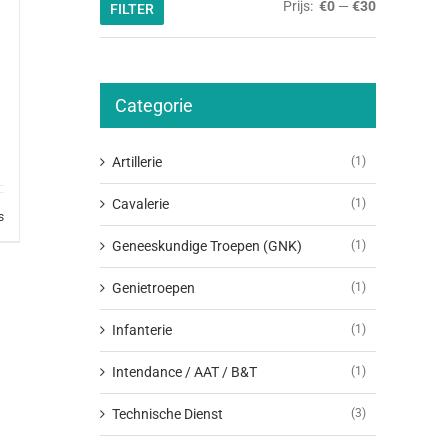
Min.
Max.
Prijs:
€0
—
€30
FILTER
prijs
prijs
Categorie
Artillerie
(1)
Cavalerie
(1)
s
Geneeskundige Troepen (GNK)
(1)
Genietroepen
(1)
Infanterie
(1)
Intendance / AAT / B&T
(1)
Technische Dienst
(3)