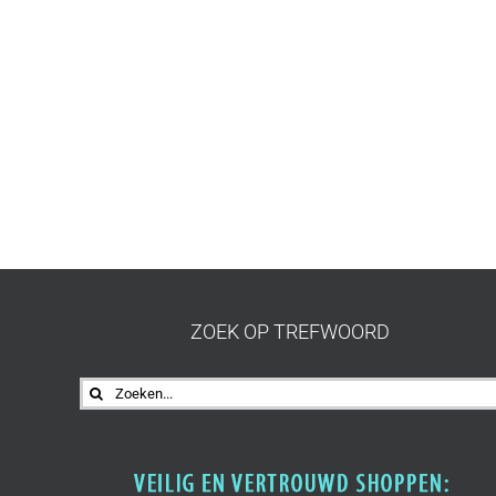
ZOEK OP TREFWOORD
Zoeken
naar: