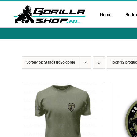
Ga
naar
Home
Bedruk
inhoud
Sorteer op
Standaardvolgorde
Toon
12 produc