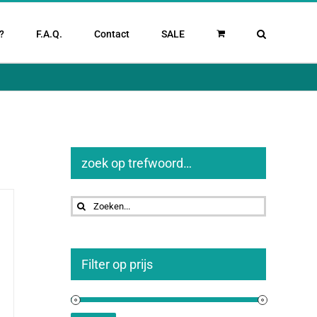
?
F.A.Q.
Contact
SALE
zoek op trefwoord…
Zoeken
naar:
Filter op prijs