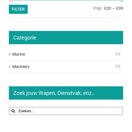
Min.
Max.
Prijs:
€20
—
€30
FILTER
prijs
prijs
Categorie
Marine
(1)
Mariniers
(1)
Zoek jouw Wapen, Dienstvak, enz..
Zoeken
naar: