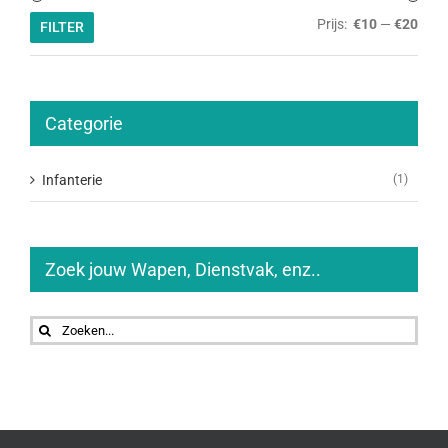
Min.
Max.
Prijs:
€10
—
€20
FILTER
prijs
prijs
Categorie
Infanterie
(1)
Zoek jouw Wapen, Dienstvak, enz..
Zoeken
naar: