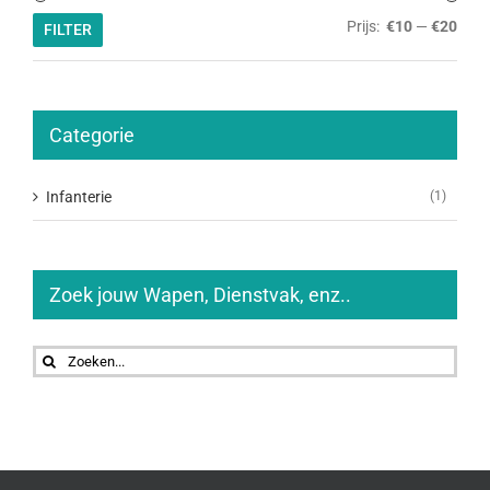
Min.
Max.
Prijs:
€10
—
€20
FILTER
prijs
prijs
Categorie
Infanterie
(1)
Zoek jouw Wapen, Dienstvak, enz..
Zoeken
naar: