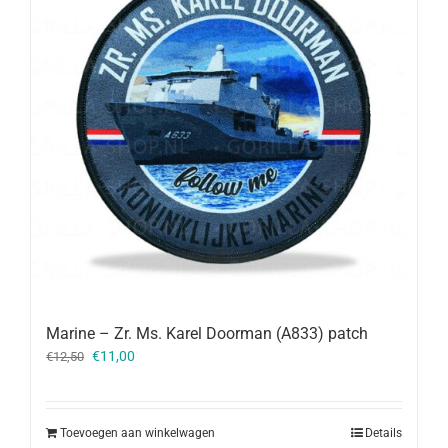
Marine – Zr. Ms. Karel Doorman (A833) patch
Oorspronkelijke
Huidige
€
11,00
€
12,50
prijs
prijs
was:
is:
€12,50.
€11,00.
Toevoegen aan winkelwagen
Details