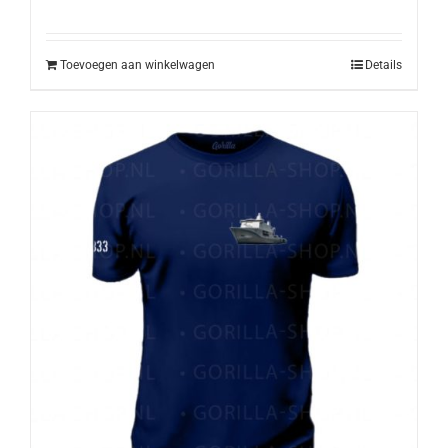
prijs
prijs
was:
is:
€10,50.
€9,50.
Toevoegen aan winkelwagen
Details