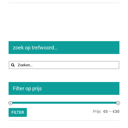
zoek op trefwoord…
Zoeken
naar:
Filter op prijs
Min.
Max.
Prijs:
€0
—
€30
FILTER
prijs
prijs