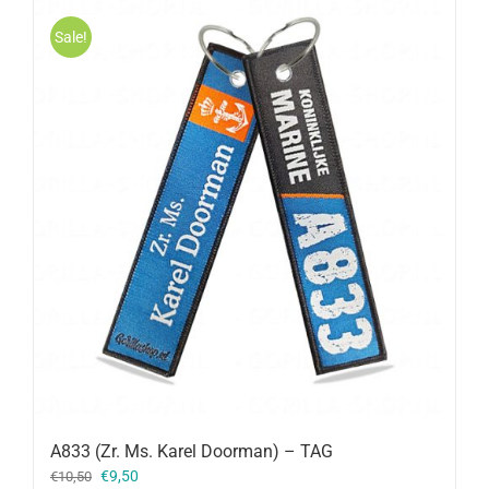
Sale!
A833 (Zr. Ms. Karel Doorman) – TAG
Oorspronkelijke
Huidige
€
9,50
€
10,50