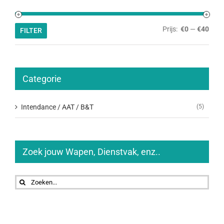
Min.
Max.
Prijs:
€0
—
€40
FILTER
prijs
prijs
Categorie
Intendance / AAT / B&T
(5)
Zoek jouw Wapen, Dienstvak, enz..
Zoeken
naar: