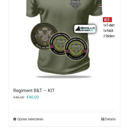
Regiment B&T – KIT
Oorspronkelijke
Huidige
€
40,00
€
46,00
prijs
prijs
was:
is:
€46,00.
€40,00.
Opties selecteren
Details