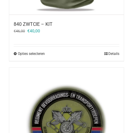
840 ZWTCIE – KIT
Oorspronkelijke
Huidige
€
40,00
€
46,00
prijs
prijs
was:
is:
€46,00.
€40,00.
Opties selecteren
Details