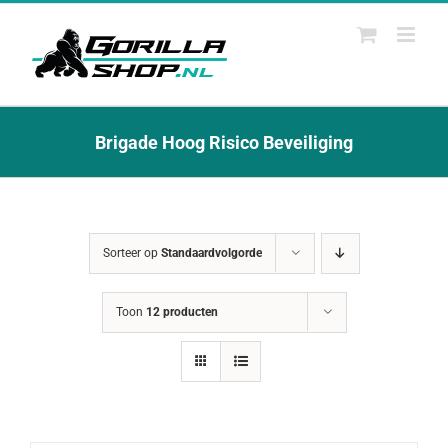
Ga
naar
inhoud
Brigade Hoog Risico Beveiliging
Sorteer op
Standaardvolgorde
Toon
12 producten