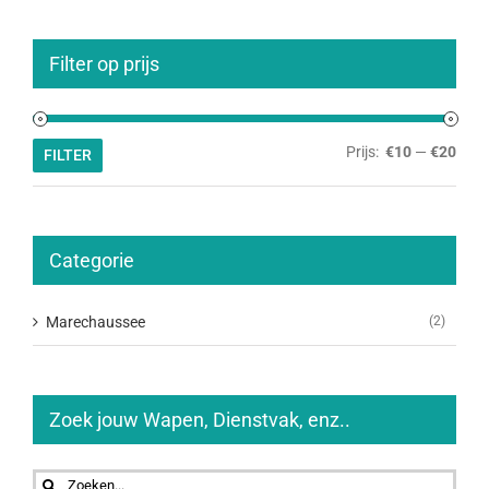
Filter op prijs
Min.
Max.
Prijs:
€10
—
€20
FILTER
prijs
prijs
Categorie
Marechaussee
(2)
Zoek jouw Wapen, Dienstvak, enz..
Zoeken