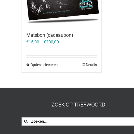
Matsbon (cadeaubon)
€
15,00
–
€
200,00
Opties selecteren
Details
ZOEK OP TREFWOORD
Zoeken
naar: