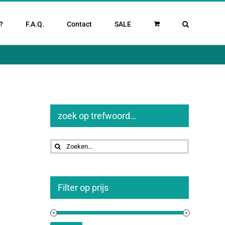
?
F.A.Q.
Contact
SALE
zoek op trefwoord…
Zoeken
naar:
Filter op prijs