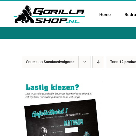
Ga
naar
Home
Bedruk
inhoud
Sorteer op
Standaardvolgorde
Toon
12 produc