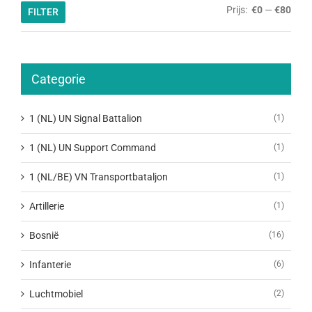
Min.
Max.
Prijs:
€0
—
€80
FILTER
prijs
prijs
Categorie
1 (NL) UN Signal Battalion
(1)
1 (NL) UN Support Command
(1)
1 (NL/BE) VN Transportbataljon
(1)
Artillerie
(1)
Bosnië
(16)
Infanterie
(6)
Luchtmobiel
(2)