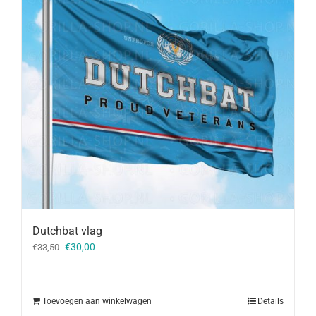
Dutchbat vlag
Oorspronkelijke
Huidige
€
30,00
€
33,50
prijs
prijs
was:
is:
€33,50.
€30,00.
Toevoegen aan winkelwagen
Details