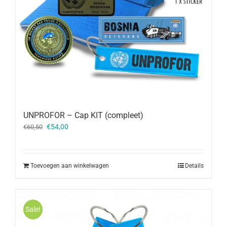
UNPROFOR – Cap KIT (compleet)
Oorspronkelijke
Huidige
€
54,00
€
60,50
prijs
prijs
was:
is:
€60,50.
€54,00.
Toevoegen aan winkelwagen
Details
Sale!