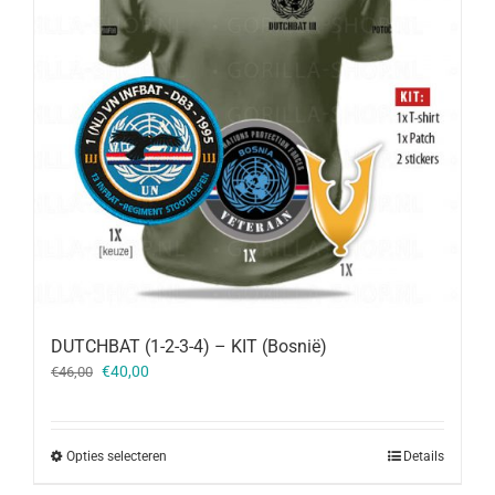
DUTCHBAT (1-2-3-4) – KIT (Bosnië)
Oorspronkelijke
Huidige
€
40,00
€
46,00
prijs
prijs
was:
is:
€46,00.
€40,00.
Opties selecteren
Details