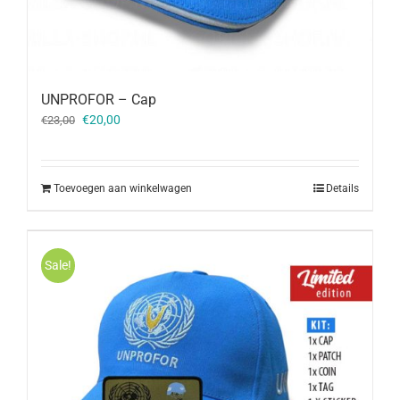
UNPROFOR – Cap
Oorspronkelijke
Huidige
€
20,00
€
23,00
prijs
prijs
was:
is:
€23,00.
€20,00.
Toevoegen aan winkelwagen
Details
Sale!