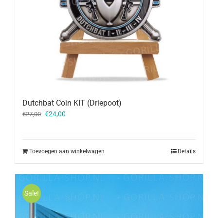
Dutchbat Coin KIT (Driepoot)
Oorspronkelijke
Huidige
€
24,00
€
27,00
prijs
prijs
was:
is:
€27,00.
€24,00.
Toevoegen aan winkelwagen
Details
Sale!