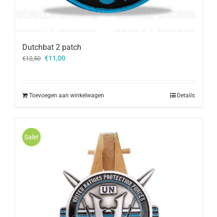
Dutchbat 2 patch
Oorspronkelijke
Huidige
€
11,00
€
12,50
prijs
prijs
was:
is:
€12,50.
€11,00.
Toevoegen aan winkelwagen
Details
Sale!