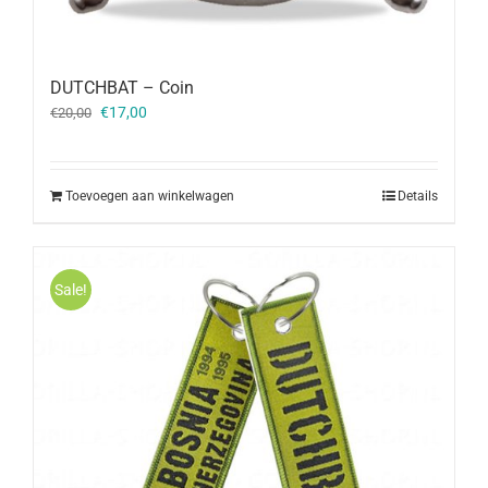
DUTCHBAT – Coin
Oorspronkelijke
Huidige
€
17,00
€
20,00
prijs
prijs
was:
is:
€20,00.
€17,00.
Toevoegen aan winkelwagen
Details
Sale!