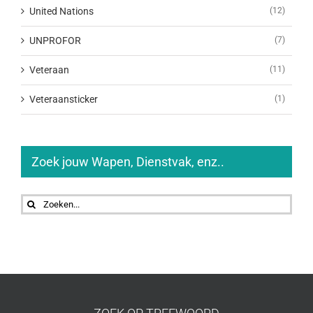
United Nations
(12)
UNPROFOR
(7)
Veteraan
(11)
Veteraansticker
(1)
Zoek jouw Wapen, Dienstvak, enz..
Zoeken
naar: