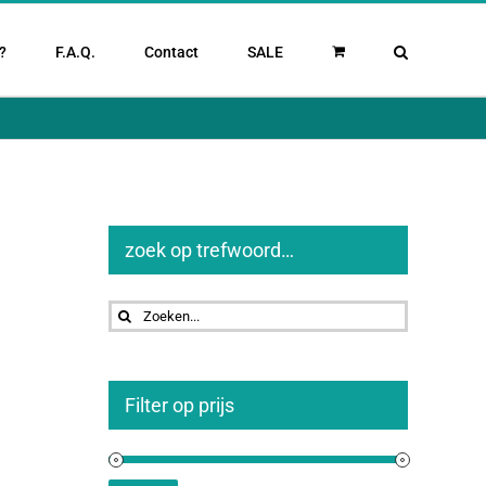
?
F.A.Q.
Contact
SALE
zoek op trefwoord…
Zoeken
naar:
Filter op prijs