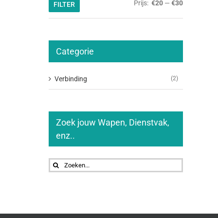
Min.
Max.
Prijs:
€20
—
€30
FILTER
prijs
prijs
Categorie
Verbinding
(2)
Zoek jouw Wapen, Dienstvak,
enz..
Zoeken
naar: