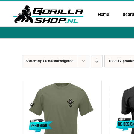
Ga
naar
Home
Bedruk
inhoud
Sorteer op
Standaardvolgorde
Toon
12 produc