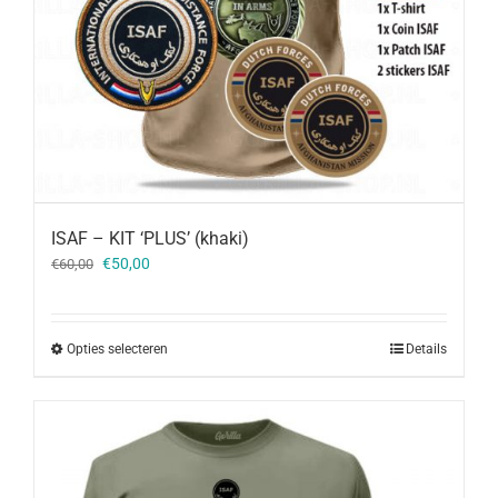
ISAF – KIT ‘PLUS’ (khaki)
Oorspronkelijke
Huidige
€
50,00
€
60,00
prijs
prijs
was:
is:
€60,00.
€50,00.
Opties selecteren
Details