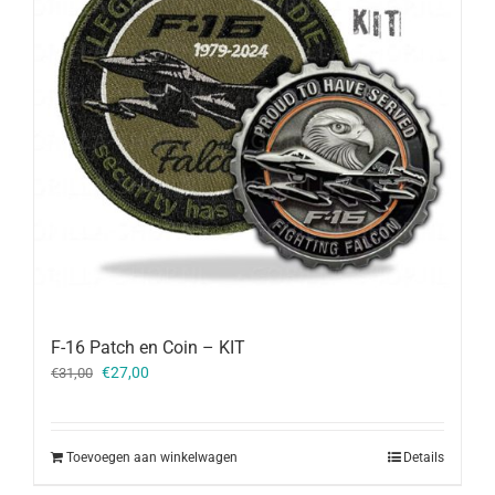
F-16 Patch en Coin – KIT
Oorspronkelijke
Huidige
€
27,00
€
31,00
prijs
prijs
was:
is:
€31,00.
€27,00.
Toevoegen aan winkelwagen
Details