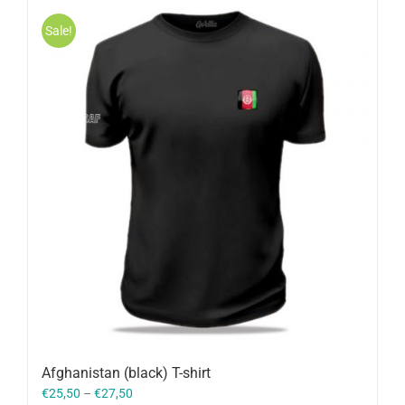
Sale!
Afghanistan (black) T-shirt
€
25,50
–
€
27,50