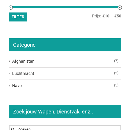
Min.
Max.
Prijs:
€10
—
€50
FILTER
prijs
prijs
Categorie
Afghanistan
(7)
Luchtmacht
(2)
Navo
(5)
Zoek jouw Wapen, Dienstvak, enz..
Zoeken