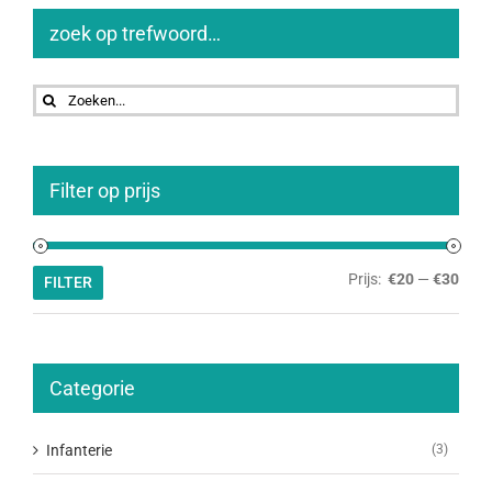
zoek op trefwoord…
Zoeken
naar:
Filter op prijs
Min.
Max.
Prijs:
€20
—
€30
FILTER
prijs
prijs
Categorie
Infanterie
(3)