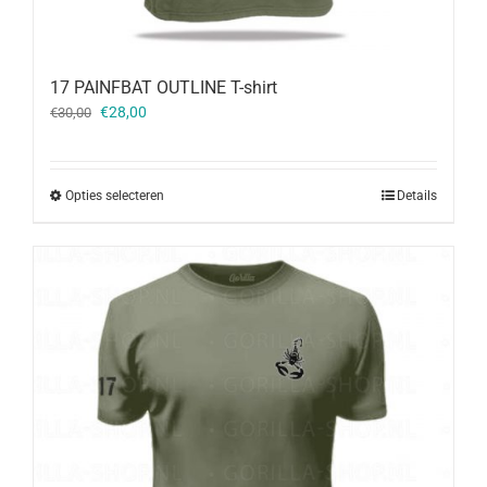
17 PAINFBAT OUTLINE T-shirt
Oorspronkelijke
Huidige
€
28,00
€
30,00
prijs
prijs
was:
is:
€30,00.
€28,00.
Opties selecteren
Details