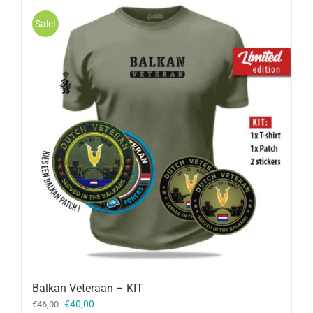
Sale!
Balkan Veteraan – KIT
Oorspronkelijke
Huidige
€
40,00
€
46,00