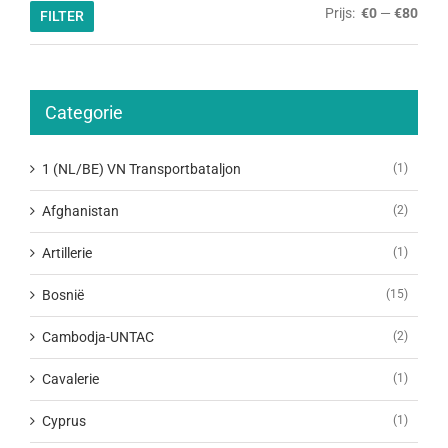
Min.
Max.
Prijs:
€0
—
€80
FILTER
prijs
prijs
Categorie
1 (NL/BE) VN Transportbataljon
(1)
Afghanistan
(2)
Artillerie
(1)
Bosnië
(15)
Cambodja-UNTAC
(2)
Cavalerie
(1)
Cyprus
(1)