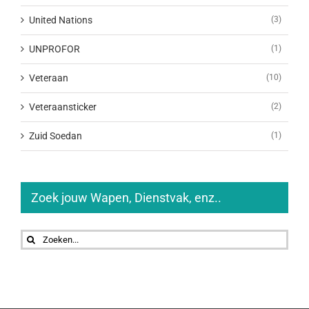
United Nations
(3)
UNPROFOR
(1)
Veteraan
(10)
Veteraansticker
(2)
Zuid Soedan
(1)
Zoek jouw Wapen, Dienstvak, enz..
Zoeken
naar: