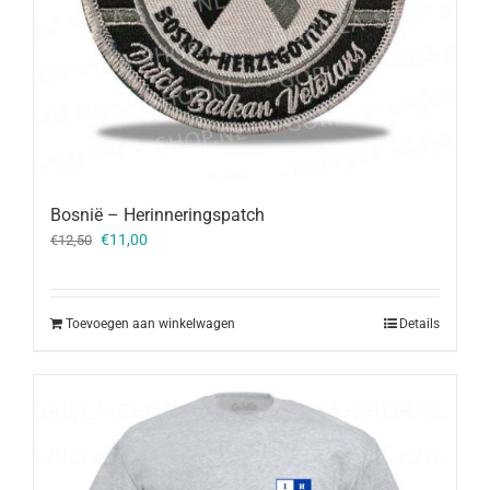
Bosnië – Herinneringspatch
Oorspronkelijke
Huidige
€
11,00
€
12,50
prijs
prijs
was:
is:
€12,50.
€11,00.
Toevoegen aan winkelwagen
Details