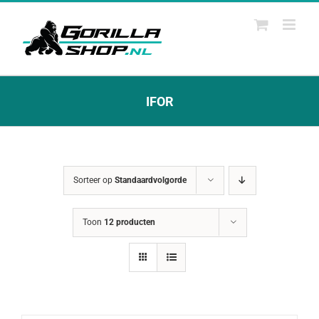
Ga
naar
inhoud
IFOR
Sorteer op
Standaardvolgorde
Toon
12 producten