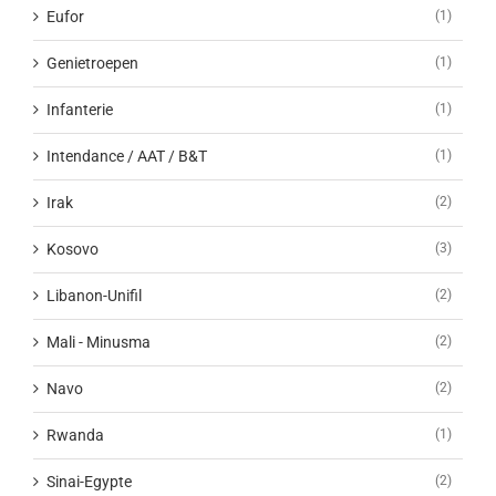
Eufor
(1)
Genietroepen
(1)
Infanterie
(1)
Intendance / AAT / B&T
(1)
Irak
(2)
Kosovo
(3)
Libanon-Unifil
(2)
Mali - Minusma
(2)
Navo
(2)
Rwanda
(1)
Sinai-Egypte
(2)