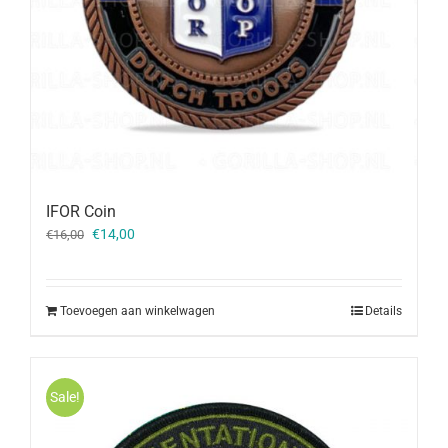
IFOR Coin
Oorspronkelijke
Huidige
€
14,00
€
16,00
prijs
prijs
was:
is:
€16,00.
€14,00.
Toevoegen aan winkelwagen
Details
Sale!