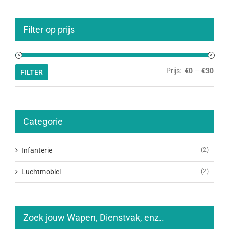
Filter op prijs
Min.
Max.
Prijs:
€0
—
€30
FILTER
prijs
prijs
Categorie
Infanterie
(2)
Luchtmobiel
(2)
Zoek jouw Wapen, Dienstvak, enz..