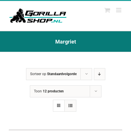
Ga
naar
inhoud
Margriet
Sorteer op
Standaardvolgorde
Toon
12 producten