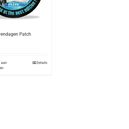
vendagen Patch
 aan
Details
en