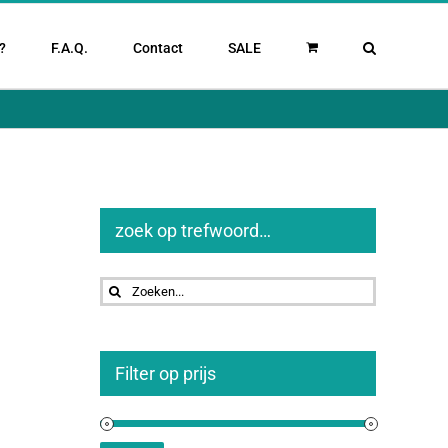
?
F.A.Q.
Contact
SALE
zoek op trefwoord…
Zoeken
naar:
Filter op prijs