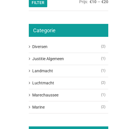
Min.
Max.
Prijs:
€10
—
€20
FILTER
prijs
prijs
Categorie
Diversen
(2)
Justitie Algemeen
(1)
Landmacht
(1)
Luchtmacht
(2)
Marechaussee
(1)
Marine
(2)