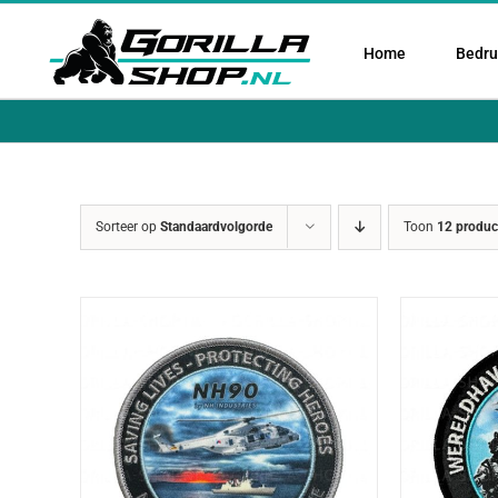
Ga
naar
Home
Bedruk
inhoud
Sorteer op
Standaardvolgorde
Toon
12 produc