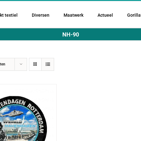
t textiel
Diversen
Maatwerk
Actueel
Gorilla
NH-90
ten