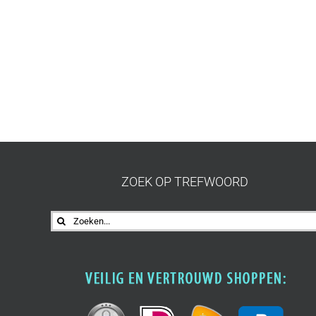
ZOEK OP TREFWOORD
Zoeken
naar: