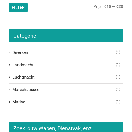
Min.
Max.
Prijs:
€10
—
€20
FILTER
prijs
prijs
Categorie
Diversen
(1)
Landmacht
(1)
Luchtmacht
(1)
Marechaussee
(1)
Marine
(1)
Zoek jouw Wapen, Dienstvak, enz..