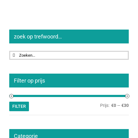
zoek op trefwoord…
Zoeken
naar:
Filter op prijs
Min.
Max.
Prijs:
€0
—
€30
FILTER
prijs
prijs
Categorie