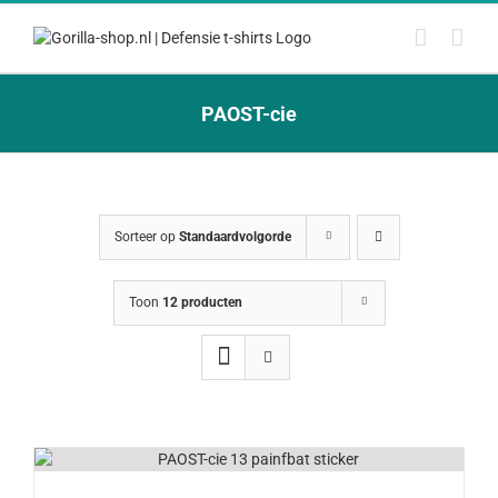
Ga
naar
inhoud
PAOST-cie
Sorteer op
Standaardvolgorde
Toon
12 producten