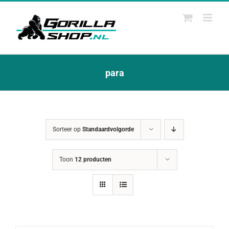
Ga
naar
inhoud
para
Sorteer op
Standaardvolgorde
Toon
12 producten