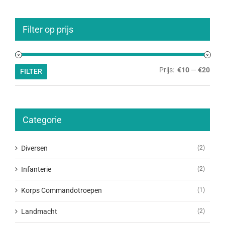
Filter op prijs
Min.
Max.
Prijs:
€10
—
€20
FILTER
prijs
prijs
Categorie
Diversen
(2)
Infanterie
(2)
Korps Commandotroepen
(1)
Landmacht
(2)