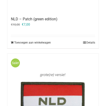
NLD – Patch (green edition)
Oorspronkelijke
Huidige
€
7,00
€
10,00
prijs
prijs
was:
is:
€10,00.
€7,00.
Toevoegen aan winkelwagen
Details
Sale!