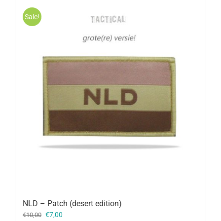
Sale!
NLD – Patch (desert edition)
Oorspronkelijke
Huidige
€
7,00
€
10,00