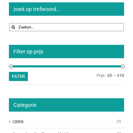
zoek op trefwoord…
Zoeken
naar:
Filter op prijs
Min.
Max.
Prijs:
€0
—
€10
FILTER
prijs
prijs
Categorie
CBRN
(3)