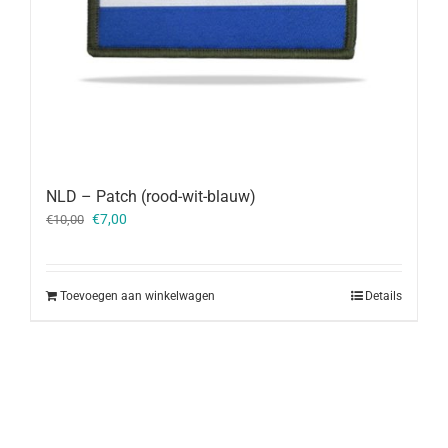
NLD – Patch (rood-wit-blauw)
Oorspronkelijke
Huidige
€
7,00
€
10,00
prijs
prijs
was:
is:
€10,00.
€7,00.
Toevoegen aan winkelwagen
Details