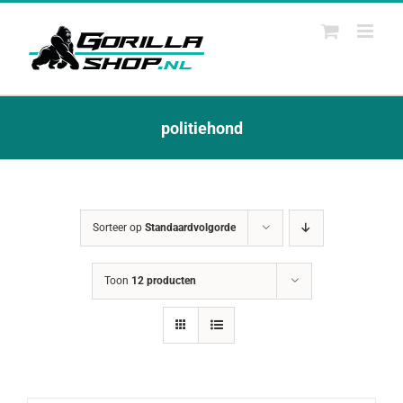
Ga
naar
inhoud
politiehond
Sorteer op
Standaardvolgorde
Toon
12 producten