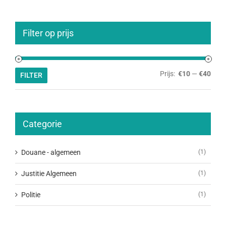
Filter op prijs
Min.
Max.
Prijs:
€10
—
€40
FILTER
prijs
prijs
Categorie
Douane - algemeen
(1)
Justitie Algemeen
(1)
Politie
(1)