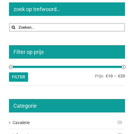
zoek op trefwoord…
Zoeken
naar:
Filter op prijs
Min.
Max.
Prijs:
€10
—
€20
FILTER
prijs
prijs
Categorie
Cavalerie
(3)