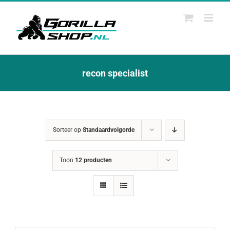
Ga
naar
inhoud
recon specialist
Sorteer op
Standaardvolgorde
Toon
12 producten