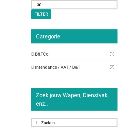
prijs
Max.
prijs
FILTER
Categorie
B&TCo
(1)
Intendance / AAT / B&T
(2)
Zoek jouw Wapen, Dienstvak,
enz..
Zoeken
naar: