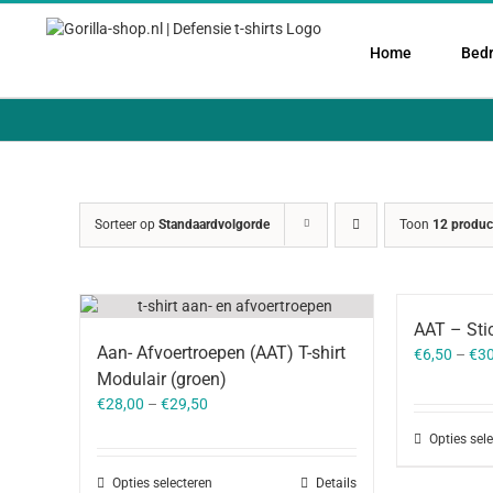
Ga
naar
Home
Bedr
inhoud
Sorteer op
Standaardvolgorde
Toon
12 produc
AAT – Stic
Aan- Afvoertroepen (AAT) T-shirt
€
6,50
–
€
30
Modulair (groen)
€
28,00
–
€
29,50
Opties sel
Opties selecteren
Details