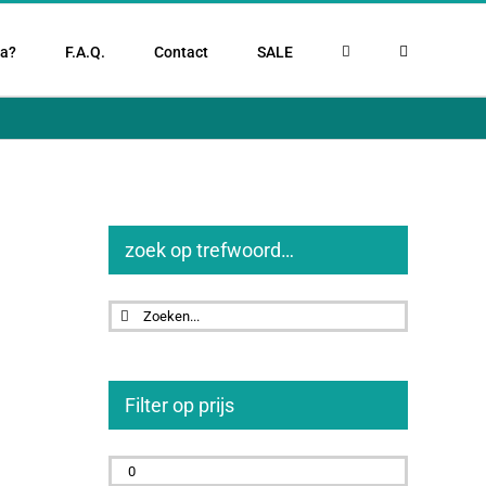
la?
F.A.Q.
Contact
SALE
zoek op trefwoord…
Zoeken
naar:
Filter op prijs
Min.