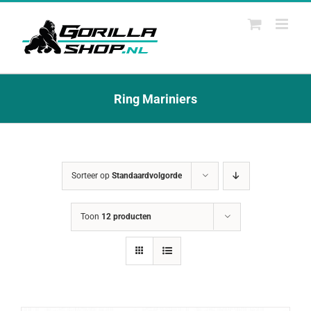
Ga
naar
inhoud
Ring Mariniers
Sorteer op
Standaardvolgorde
Toon
12 producten