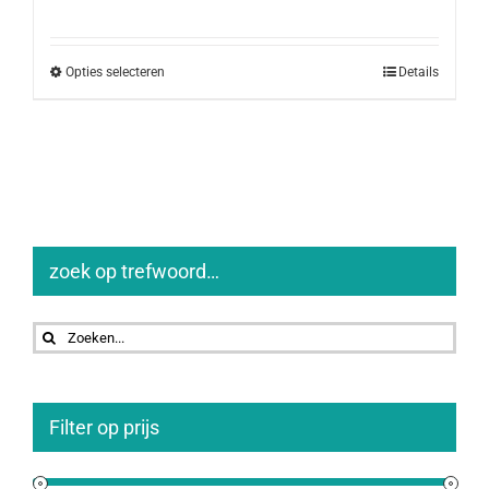
prijs
prijs
was:
is:
€122,00.
€99,00.
Opties selecteren
Details
zoek op trefwoord…
Zoeken
naar:
Filter op prijs