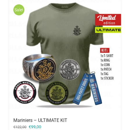
Sale!
Mariniers – ULTIMATE KIT
Oorspronkelijke
Huidige
€
99,00
€
122,00