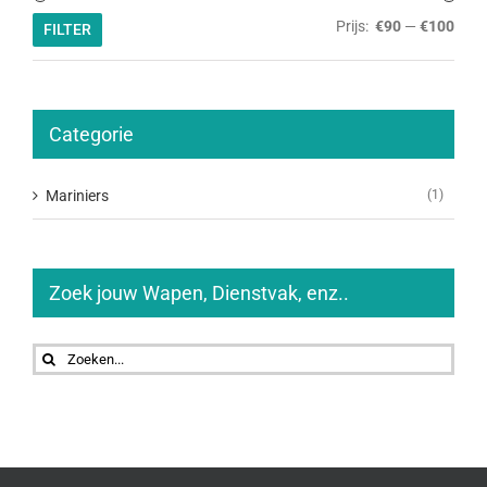
Min.
Max.
Prijs:
€90
—
€100
FILTER
prijs
prijs
Categorie
Mariniers
(1)
Zoek jouw Wapen, Dienstvak, enz..
Zoeken
naar: