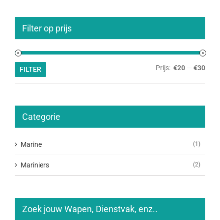
Filter op prijs
Min.
Max.
Prijs:
€20
—
€30
FILTER
prijs
prijs
Categorie
Marine
(1)
Mariniers
(2)
Zoek jouw Wapen, Dienstvak, enz..