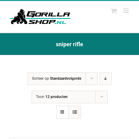
Ga
naar
inhoud
sniper rifle
Sorteer op
Standaardvolgorde
Toon
12 producten