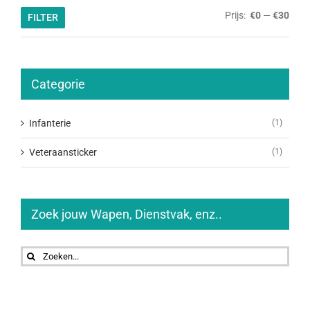
Min.
Max.
Prijs:
€0
—
€30
FILTER
prijs
prijs
Categorie
Infanterie
(1)
Veteraansticker
(1)
Zoek jouw Wapen, Dienstvak, enz..
Zoeken
naar: