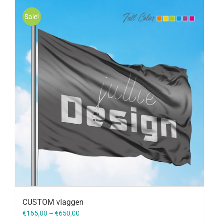
Sale!
CUSTOM vlaggen
€
165,00
–
€
650,00