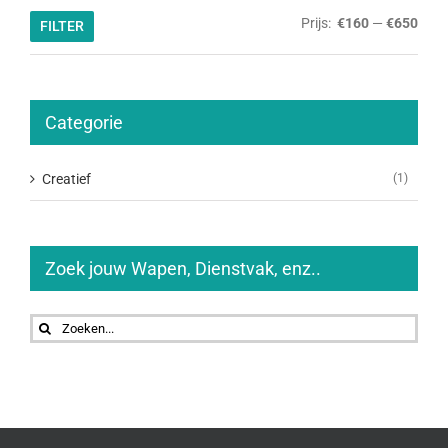
Min.
Max.
Prijs:
€160
—
€650
FILTER
prijs
prijs
Categorie
Creatief
(1)
Zoek jouw Wapen, Dienstvak, enz..
Zoeken
naar: