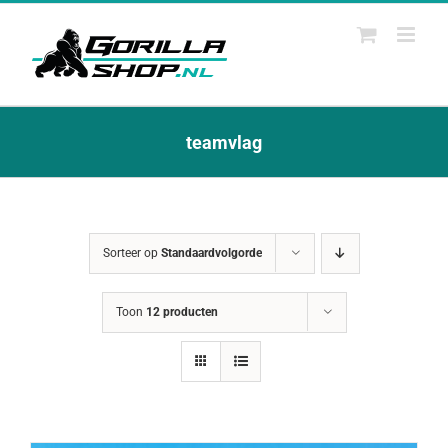
Ga
naar
inhoud
teamvlag
Sorteer op
Standaardvolgorde
Toon
12 producten