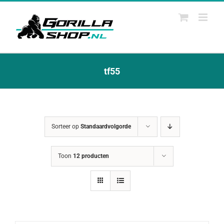
Ga
naar
inhoud
tf55
Sorteer op
Standaardvolgorde
Toon
12 producten