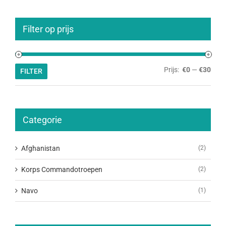
Filter op prijs
Min.
Max.
Prijs:
€0
—
€30
FILTER
prijs
prijs
Categorie
Afghanistan
(2)
Korps Commandotroepen
(2)
Navo
(1)