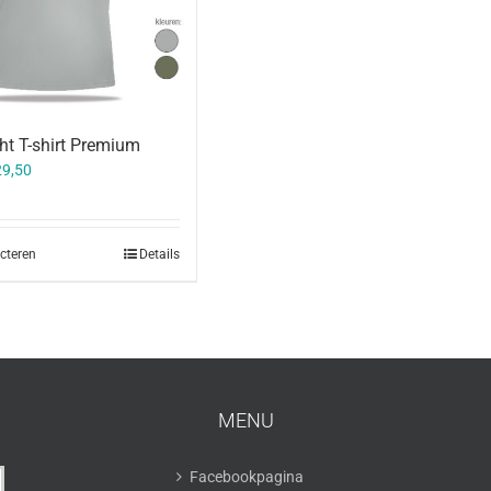
t T-shirt Premium
29,50
ecteren
Details
MENU
Facebookpagina