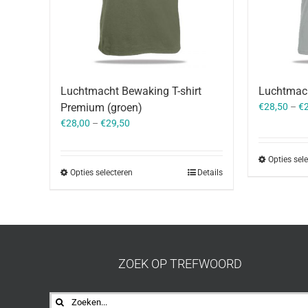
Luchtmacht Bewaking T-shirt
Luchtmach
Premium (groen)
€
28,50
–
€
€
28,00
–
€
29,50
Opties sel
Opties selecteren
Details
ZOEK OP TREFWOORD
Zoeken