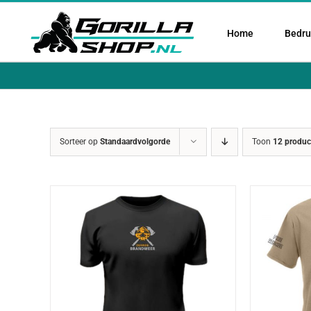
Ga
naar
Home
Bedruk
inhoud
Sorteer op
Standaardvolgorde
Toon
12 produc