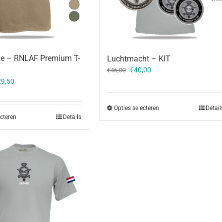
ue – RNLAF Premium T-
Luchtmacht – KIT
Oorspronkelijke
Huidige
€
40,00
€
46,00
prijs
prijs
29,50
was:
is:
€46,00.
€40,00.
Opties selecteren
Detail
ecteren
Details