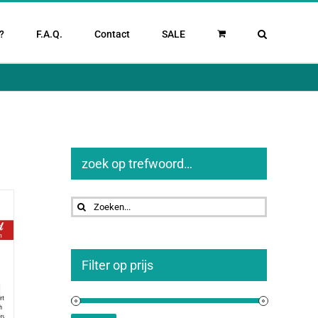
?
F.A.Q.
Contact
SALE
zoek op trefwoord…
Zoeken
naar:
Filter op prijs