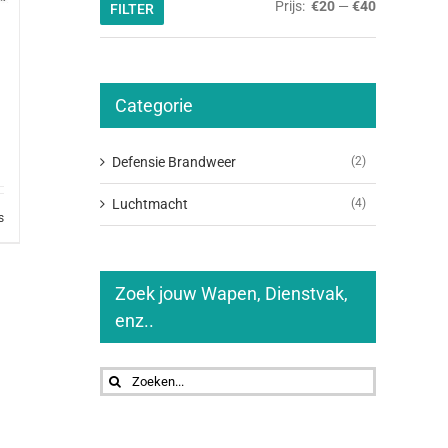
Min.
Max.
Prijs:
€20
—
€40
FILTER
prijs
prijs
Categorie
Defensie Brandweer
(2)
Luchtmacht
(4)
s
Zoek jouw Wapen, Dienstvak,
enz..
Zoeken
naar: