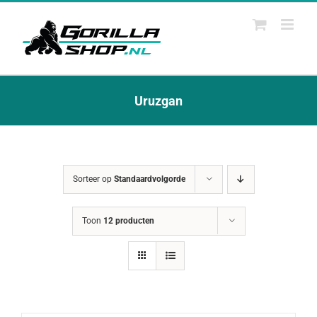
Ga
naar
inhoud
Uruzgan
Sorteer op
Standaardvolgorde
Toon
12 producten