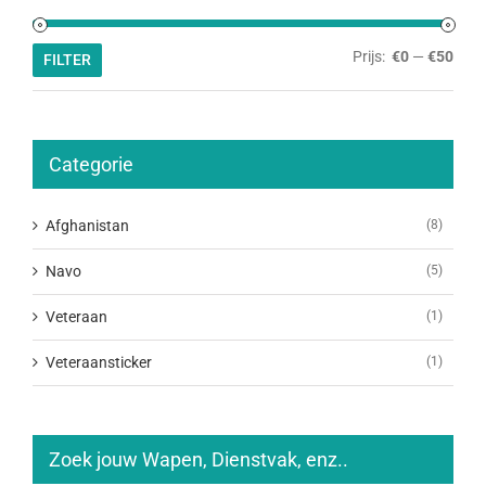
Min.
Max.
Prijs:
€0
—
€50
FILTER
prijs
prijs
Categorie
Afghanistan
(8)
Navo
(5)
Veteraan
(1)
Veteraansticker
(1)
Zoek jouw Wapen, Dienstvak, enz..