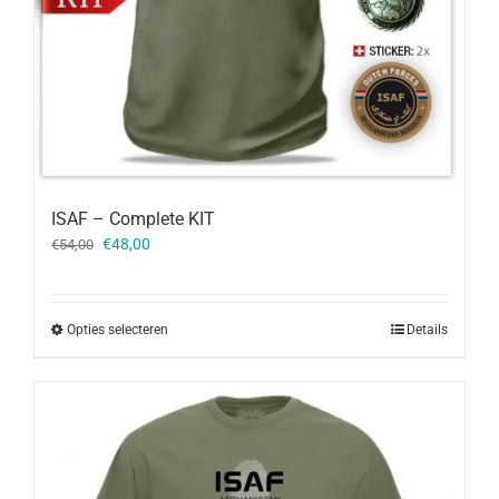
ISAF – Complete KIT
Oorspronkelijke
Huidige
€
48,00
€
54,00
prijs
prijs
was:
is:
€54,00.
€48,00.
Opties selecteren
Details