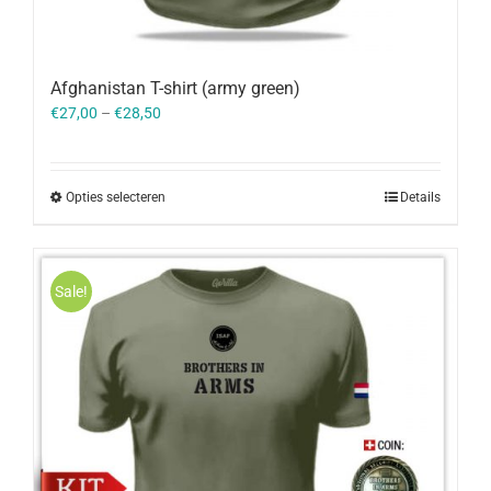
Afghanistan T-shirt (army green)
€
27,00
–
€
28,50
Opties selecteren
Details
Sale!