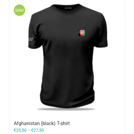
Sale!
Afghanistan (black) T-shirt
€
25,50
–
€
27,50