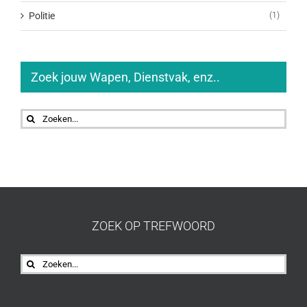
Politie
(1)
Zoek jouw Wapen, Dienstvak, enz..
Zoeken
naar:
ZOEK OP TREFWOORD
Zoeken
naar: