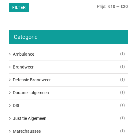
Min.
Max.
Prijs:
€10
—
€20
FILTER
prijs
prijs
Categorie
Ambulance
(1)
Brandweer
(1)
Defensie Brandweer
(1)
Douane - algemeen
(1)
DSI
(1)
Justitie Algemeen
(1)
Marechaussee
(1)