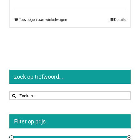
prijs
prijs
was:
is:
€16,00.
€14,50.
Toevoegen aan winkelwagen
Details
zoek op trefwoord…
Zoeken
naar:
Filter op prijs