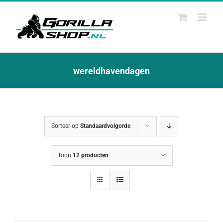
Ga
naar
inhoud
wereldhavendagen
Sorteer op
Standaardvolgorde
Toon
12 producten