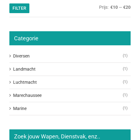
Min.
Max.
Prijs:
€10
—
€20
FILTER
prijs
prijs
Categorie
Diversen
(1)
Landmacht
(1)
Luchtmacht
(1)
Marechaussee
(1)
Marine
(1)
Zoek jouw Wapen, Dienstvak, enz..