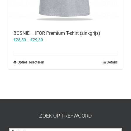
BOSNIË – IFOR Premium T-shirt (zinkgrijs)
€
28,50
–
€
29,50
Opties selecteren
Details
ZOEK OP TREFWOORD
Zoeken