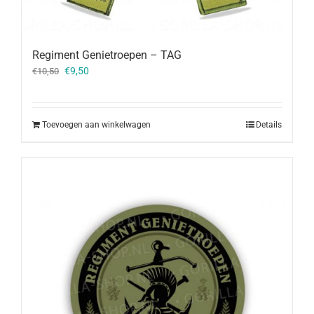
Regiment Genietroepen – TAG
Oorspronkelijke
Huidige
€
9,50
€
10,50
prijs
prijs
was:
is:
€10,50.
€9,50.
Toevoegen aan winkelwagen
Details