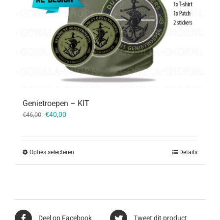
Genietroepen – KIT
Oorspronkelijke
Huidige
€
40,00
€
46,00
prijs
prijs
was:
is:
€46,00.
€40,00.
Opties selecteren
Details
Deel op Facebook
Tweet dit product