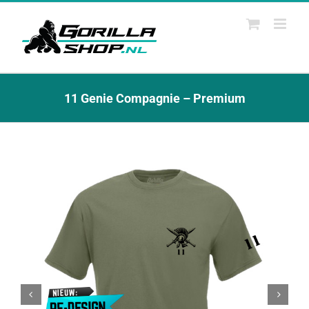
Ga
naar
inhoud
11 Genie Compagnie – Premium

