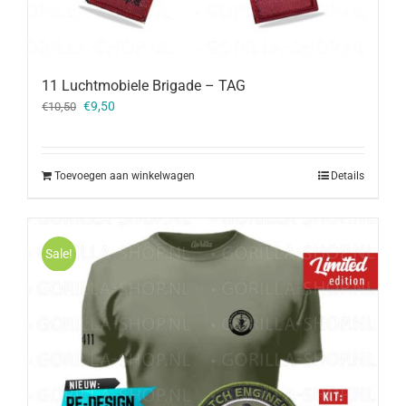
11 Luchtmobiele Brigade – TAG
Oorspronkelijke
Huidige
€
9,50
€
10,50
prijs
prijs
was:
is:
€10,50.
€9,50.
Toevoegen aan winkelwagen
Details
Sale!