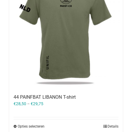
44 PAINFBAT LIBANON T-shirt
€
28,50
–
€
29,75
Opties selecteren
Details