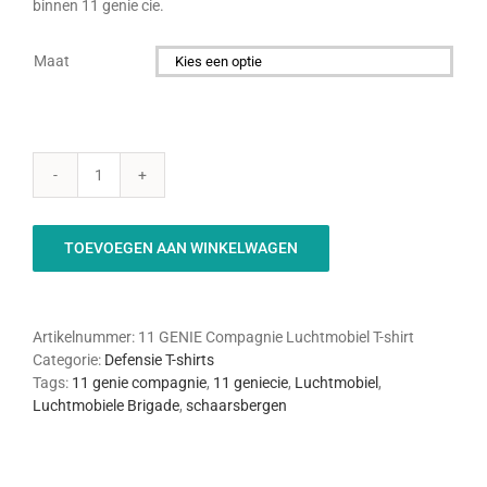
binnen 11 genie cie.
Maat

11
Genie
Compagnie
TOEVOEGEN AAN WINKELWAGEN
-
Premium
aantal
Artikelnummer:
11 GENIE Compagnie Luchtmobiel T-shirt
Categorie:
Defensie T-shirts
Tags:
11 genie compagnie
,
11 geniecie
,
Luchtmobiel
,
Luchtmobiele Brigade
,
schaarsbergen