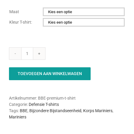
Maat

Kleur T-shirt:

BBE
Premium
T-
TOEVOEGEN AAN WINKELWAGEN
shirt
aantal
Artikelnummer:
BBE-premium-t-shirt
Categorie:
Defensie T-shirts
Tags:
BBE
,
Bijzondere Bijstandseenheid
,
Korps Mariniers
,
Mariniers