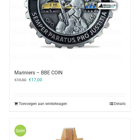
Mariniers – BBE COIN
Oorspronkelijke
Huidige
€
17,00
€
19,50
prijs
prijs
was:
is:
€19,50.
€17,00.
Toevoegen aan winkelwagen
Details
Sale!