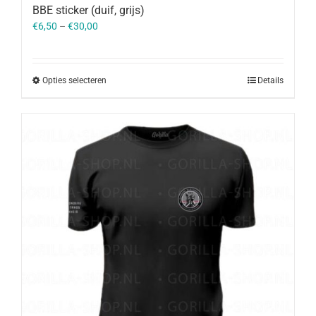
BBE sticker (duif, grijs)
€
6,50
–
€
30,00
Opties selecteren
Details