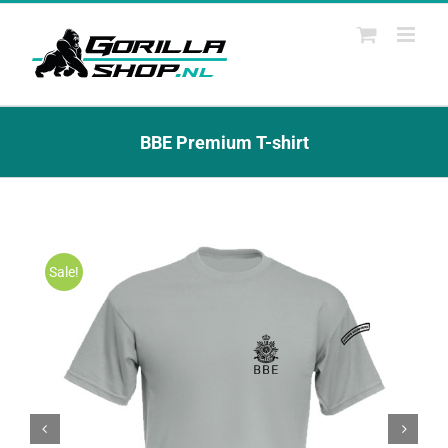
Ga
naar
inhoud
BBE Premium T-shirt
Sale!

