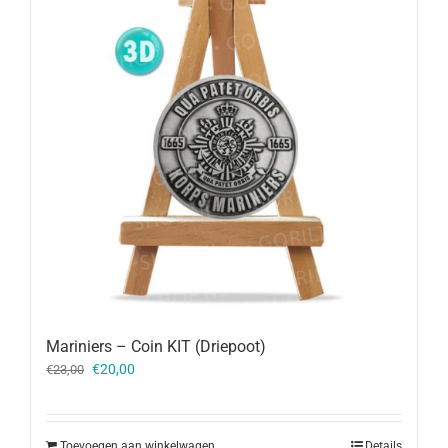
Mariniers – Coin KIT (Driepoot)
Oorspronkelijke
Huidige
€
20,00
€
23,00
prijs
prijs
was:
is:
€23,00.
€20,00.
Toevoegen aan winkelwagen
Details