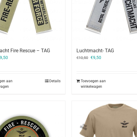
cht Fire Rescue – TAG
Luchtmacht- TAG
orspronkelijke
Huidige
Oorspronkelijke
Huidige
9,50
€
9,50
€
10,50
rijs
prijs
prijs
prijs
as:
is:
was:
is:
10,50.
€9,50.
€10,50.
€9,50.
gen aan
Details
Toevoegen aan
wagen
winkelwagen