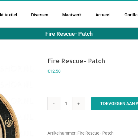
t textiel
Diversen
Maatwerk
Actueel
Gorilla
Fire Rescue- Patch
Fire Rescue- Patch
€
12,50
TOEVOEGEN AAN 
Fire
Rescue-
Patch
aantal
Artikelnummer:
Fire Rescue - Patch