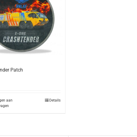
nder Patch
gen aan
Details
wagen