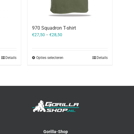
970 Squadron T-shirt
€
27,50
–
€
28,50
Details
Opties selecteren
Details
Gorilla-Shop