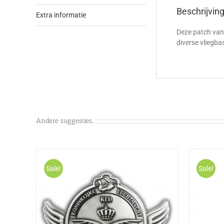
Beschrijvin
Extra informatie
Deze patch va
diverse vliegba
Andere suggesties…
Sale!
Sale!