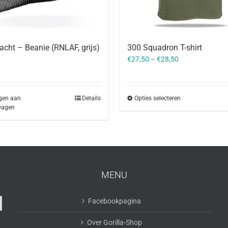
cht – Beanie (RNLAF, grijs)
300 Squadron T-shirt
€
27,50
–
€
28,50
gen aan
Details
Opties selecteren
wagen
MENU
Facebookpagina
Over Gorilla-Shop