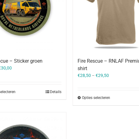
scue – Sticker groen
Fire Rescue – RNLAF Premi
€
30,00
shirt
€
28,50
–
€
29,50
selecteren
Details
Opties selecteren