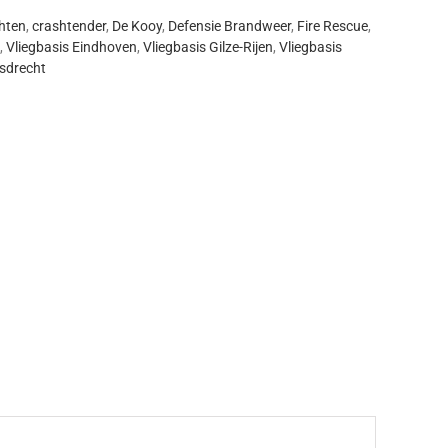
hten
,
crashtender
,
De Kooy
,
Defensie Brandweer
,
Fire Rescue
,
,
Vliegbasis Eindhoven
,
Vliegbasis Gilze-Rijen
,
Vliegbasis
sdrecht