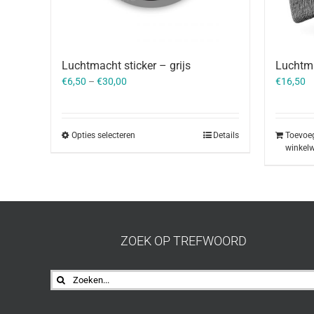
Luchtmacht sticker – grijs
Luchtma
€
6,50
–
€
30,00
€
16,50
Opties selecteren
Details
Toevoe
winkel
ZOEK OP TREFWOORD
Zoeken
naar: