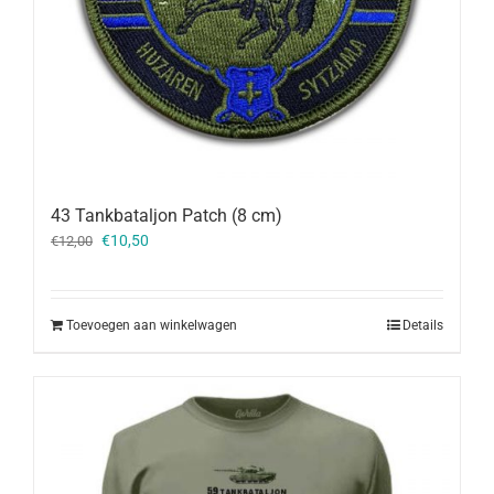
43 Tankbataljon Patch (8 cm)
Oorspronkelijke
Huidige
€
10,50
€
12,00
prijs
prijs
was:
is:
€12,00.
€10,50.
Toevoegen aan winkelwagen
Details