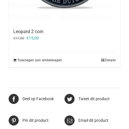
Leopard 2 coin
Oorspronkelijke
Huidige
€
15,00
€
17,50
prijs
prijs
was:
is:
€17,50.
€15,00.
Toevoegen aan winkelwagen
Details
Deel op Facebook
Tweet dit product
Pin dit product
Email dit product