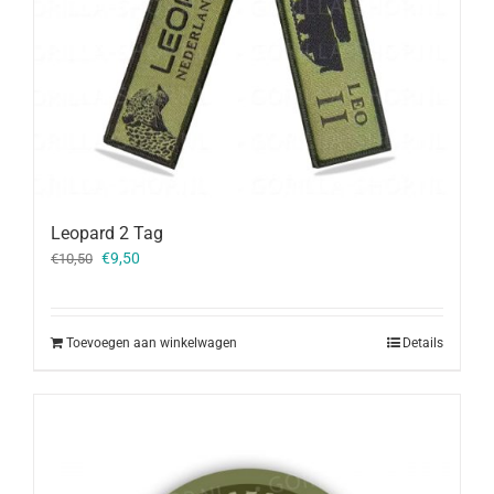
Leopard 2 Tag
Oorspronkelijke
Huidige
€
9,50
€
10,50
prijs
prijs
was:
is:
€10,50.
€9,50.
Toevoegen aan winkelwagen
Details