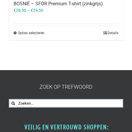
BOSNIË – SFOR Premium T-shirt (zinkgrijs)
€
28,50
–
€
29,50
Opties selecteren
Details
ZOEK OP TREFWOORD
Zoeken
naar: