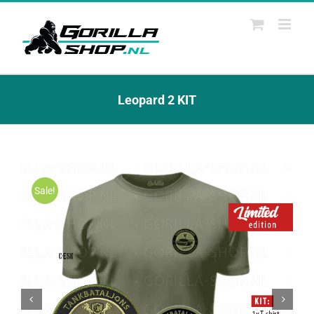
Ga
naar
inhoud
Leopard 2 KIT
Sale!

