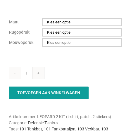
Maat

Rugopdruk:

Mouwopdruk:

Leopard
2
KIT
TOEVOEGEN AAN WINKELWAGEN
aantal
Artikelnummer:
LEOPARD 2 KIT (t-shirt, patch, 2 stickers)
Categorie:
Defensie T-shirts
Tags:
101 Tankbat
,
101 Tankbataljon
,
103 Verkbat
,
103