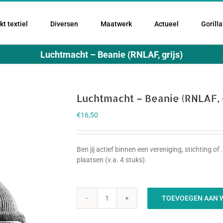
t textiel
Diversen
Maatwerk
Actueel
Gorilla
Luchtmacht – Beanie (RNLAF, grijs)
Luchtmacht – Beanie (RNLAF, g
€
16,50
Ben jij actief binnen een vereniging, stichting o
plaatsen (v.a. 4 stuks).
TOEVOEGEN AAN 
Luchtmacht
-