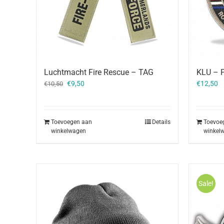
Luchtmacht Fire Rescue – TAG
KLU – P
Oorspronkelijke
Huidige
€
9,50
€
12,50
€
10,50
prijs
prijs
was:
is:
€10,50.
€9,50.
Toevoegen aan
Details
Toevoe
winkelwagen
winkel
Sale!