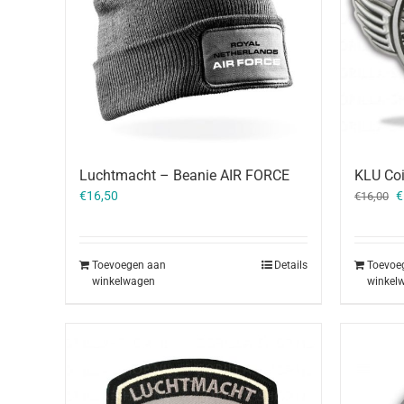
Luchtmacht – Beanie AIR FORCE
KLU Coi
O
€
16,50
€
€
16,00
p
w
€
Toevoegen aan
Details
Toevoe
winkelwagen
winkel