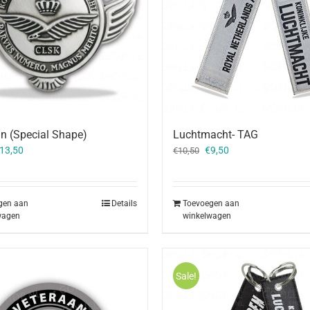
n (Special Shape)
Luchtmacht- TAG
orspronkelijke
Huidige
Oorspronkelijke
Huidige
13,50
€
9,50
€
10,50
rijs
prijs
prijs
prijs
as:
is:
was:
is:
16,00.
€13,50.
€10,50.
€9,50.
gen aan
Details
Toevoegen aan
wagen
winkelwagen
Sale!