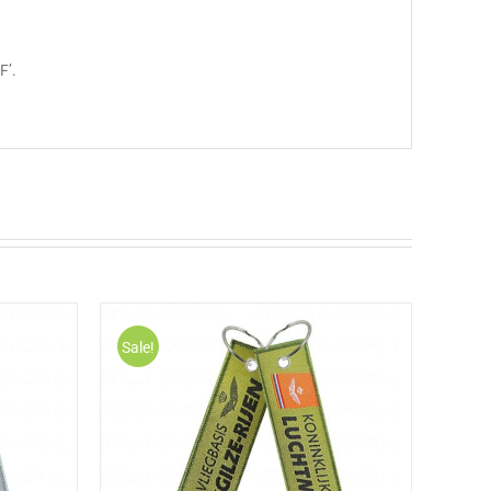
F’.
Sale!