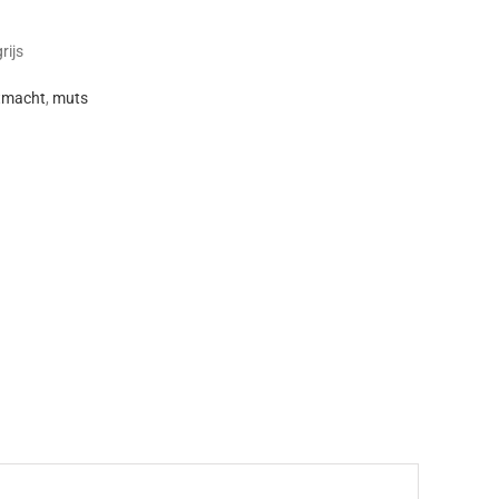
rijs
tmacht
,
muts