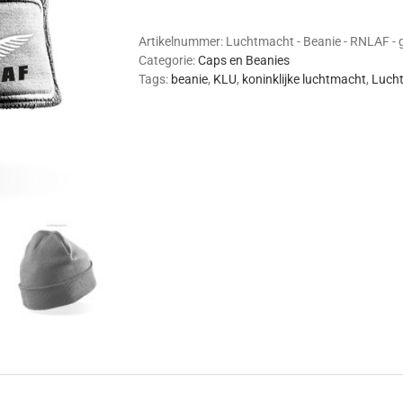
Beanie
(RNLAF,
grijs)
Artikelnummer:
Luchtmacht - Beanie - RNLAF - g
aantal
Categorie:
Caps en Beanies
Tags:
beanie
,
KLU
,
koninklijke luchtmacht
,
Luch