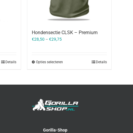
Hondensectie CLSK – Premium
€
28,50
–
€
29,75
Details
Opties selecteren
Details
Gorilla-Shop