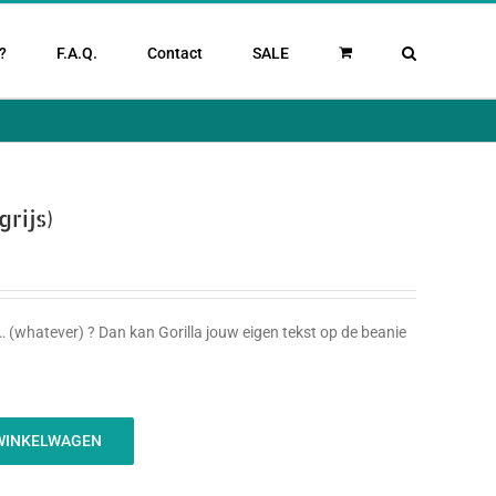
?
F.A.Q.
Contact
SALE
rijs)
f … (whatever) ? Dan kan Gorilla jouw eigen tekst op de beanie
WINKELWAGEN