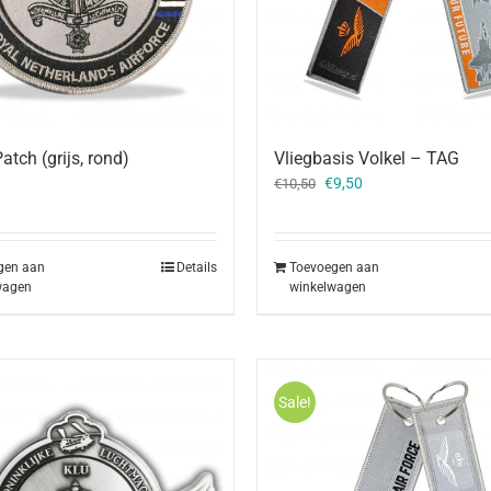
atch (grijs, rond)
Vliegbasis Volkel – TAG
Oorspronkelijke
Huidige
€
9,50
€
10,50
prijs
prijs
was:
is:
€10,50.
€9,50.
gen aan
Details
Toevoegen aan
wagen
winkelwagen
Sale!