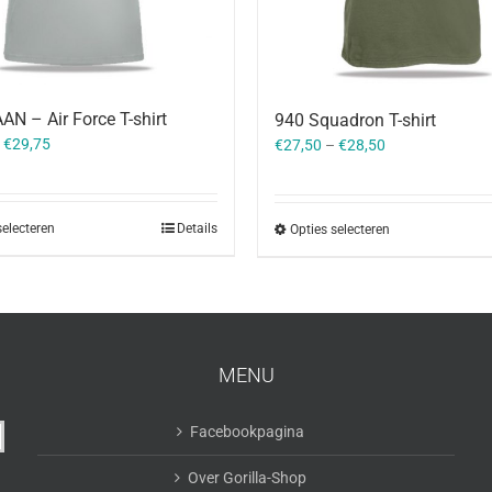
N – Air Force T-shirt
940 Squadron T-shirt
–
€
29,75
€
27,50
–
€
28,50
selecteren
Details
Opties selecteren
MENU
Facebookpagina
Over Gorilla-Shop