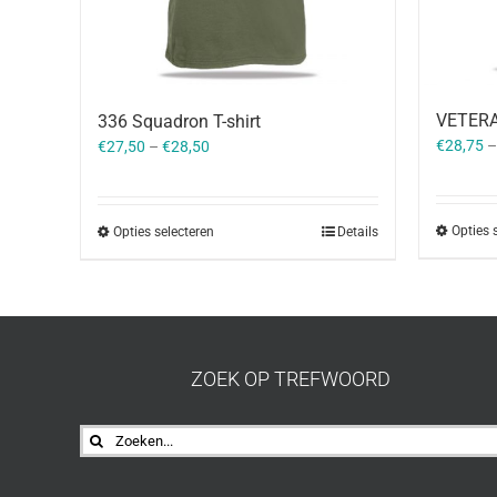
VETERAA
336 Squadron T-shirt
€
28,75
€
27,50
–
€
28,50
Opties 
Opties selecteren
Details
ZOEK OP TREFWOORD
Zoeken
naar: