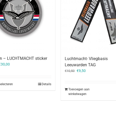
an – LUCHTMACHT sticker
Luchtmacht- Vliegbasis
€
30,00
Leeuwarden TAG
Oorspronkelijke
Huidige
€
9,50
€
10,50
prijs
prijs
was:
is:
selecteren
Details
€10,50.
€9,50.
Toevoegen aan
winkelwagen