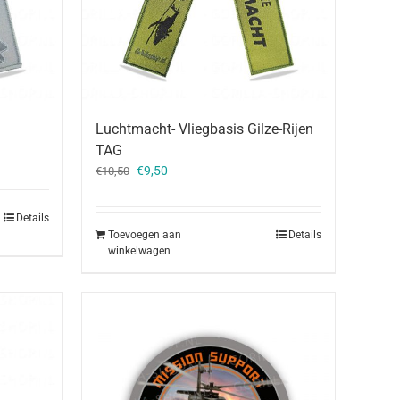
Luchtmacht- Vliegbasis Gilze-Rijen
TAG
Oorspronkelijke
Huidige
€
9,50
€
10,50
prijs
prijs
was:
is:
Details
€10,50.
€9,50.
Toevoegen aan
Details
winkelwagen