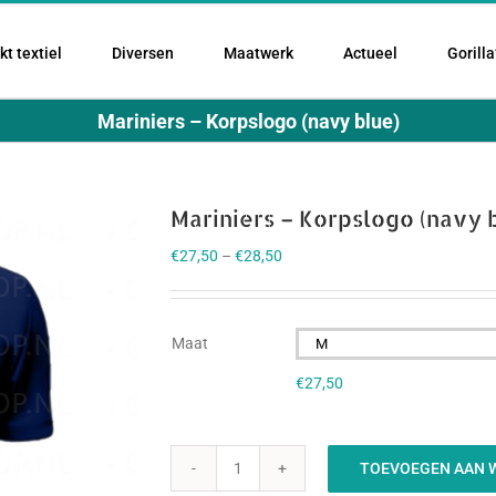
t textiel
Diversen
Maatwerk
Actueel
Gorilla
Mariniers – Korpslogo (navy blue)
Mariniers – Korpslogo (navy 
€
27,50
–
€
28,50
Maat

€
27,50
TOEVOEGEN AAN 
Mariniers