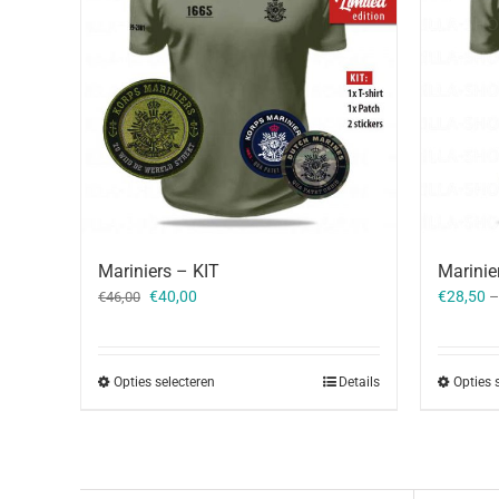
Mariniers – KIT
Marinie
Oorspronkelijke
Huidige
€
40,00
€
28,50
€
46,00
prijs
prijs
was:
is:
€46,00.
€40,00.
Opties selecteren
Details
Opties 