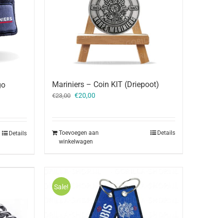
Mariniers – Coin KIT (Driepoot)
go
Oorspronkelijke
Huidige
€
20,00
€
23,00
prijs
prijs
was:
is:
€23,00.
€20,00.
Toevoegen aan
Details
Details
winkelwagen
Sale!