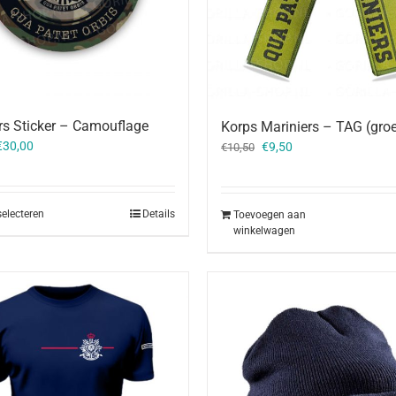
rs Sticker – Camouflage
Korps Mariniers – TAG (gro
Oorspronkelijke
Huidige
€
30,00
€
9,50
€
10,50
prijs
prijs
was:
is:
€10,50.
€9,50.
selecteren
Details
Toevoegen aan
winkelwagen