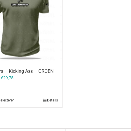
rs – Kicking Ass – GROEN
–
€
29,75
selecteren
Details