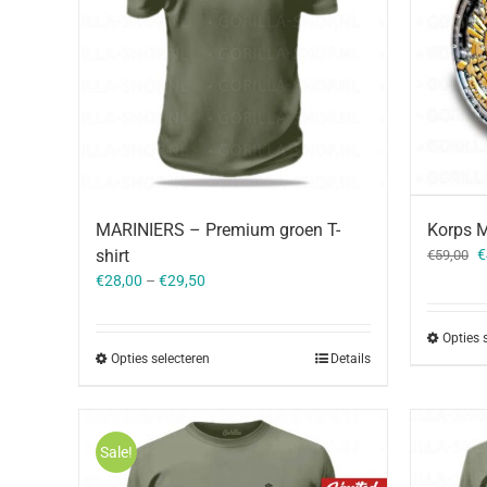
MARINIERS – Premium groen T-
Korps M
O
shirt
€
€
59,00
p
€
28,00
–
€
29,50
w
€
Opties 
Opties selecteren
Details
Sale!