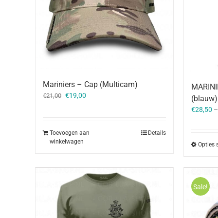
Mariniers – Cap (Multicam)
MARINIE
Oorspronkelijke
Huidige
€
19,00
€
21,00
(blauw)
prijs
prijs
€
28,50
was:
is:
€21,00.
€19,00.
Toevoegen aan
Details
winkelwagen
Opties 
Sale!