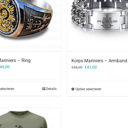
ariniers – Ring
Korps Mariniers – Armband
orspronkelijke
Huidige
Oorspronkelijke
Huidige
49,00
€
47,00
€
55,00
rijs
prijs
prijs
prijs
as:
is:
was:
is:
59,00.
€49,00.
€55,00.
€47,00.
selecteren
Details
Opties selecteren