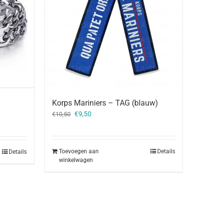
Korps Mariniers – TAG (blauw)
Oorspronkelijke
Huidige
€
9,50
€
10,50
prijs
prijs
was:
is:
€10,50.
€9,50.
Toevoegen aan
Details
Details
winkelwagen