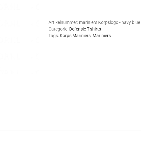
-
Korpslogo
(navy
blue)
Artikelnummer:
mariniers Korpslogo - navy blue
aantal
Categorie:
Defensie T-shirts
Tags:
Korps Mariniers
,
Mariniers