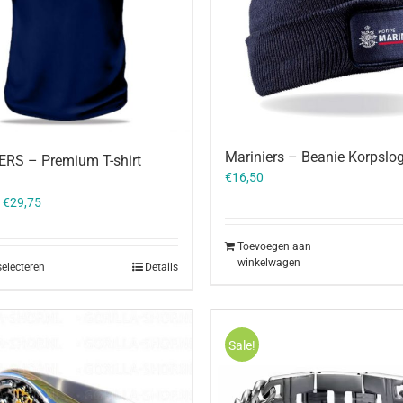
Mariniers – Beanie Korpslo
RS – Premium T-shirt
€
16,50
–
€
29,75
Toevoegen aan
winkelwagen
selecteren
Details
Sale!