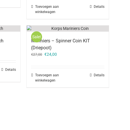
Toevoegen aan
Details
winkelwagen
Sale!
ch
Mariniers – Spinner Coin KIT
(Driepoot)
Oorspronkelijke
Huidige
€
24,00
€
27,00
prijs
prijs
was:
is:
Details
€27,00.
€24,00.
Toevoegen aan
Details
winkelwagen