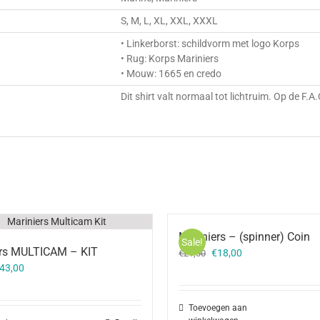
S, M, L, XL, XXL, XXXL
• Linkerborst: schildvorm met logo Korps
• Rug: Korps Mariniers
• Mouw: 1665 en credo
Dit shirt valt normaal tot lichtruim. Op de F.
Mariniers – (spinner) Coin
Sale!
ers MULTICAM – KIT
Oorspronkelijke
Huidige
€
18,00
€
21,00
orspronkelijke
Huidige
prijs
prijs
43,00
rijs
prijs
was:
is:
as:
is:
€21,00.
€18,00.
Toevoegen aan
49,00.
€43,00.