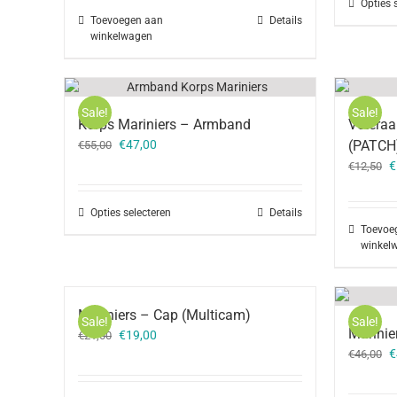
Opties 
Toevoegen aan
Details
winkelwagen
Sale!
Sale!
Korps Mariniers – Armband
Veteraa
Oorspronkelijke
Huidige
€
47,00
(PATCH
€
55,00
prijs
prijs
O
€
€
12,50
was:
is:
p
€55,00.
€47,00.
w
Opties selecteren
Details
€
Toevoe
winkel
Mariniers – Cap (Multicam)
Sale!
Sale!
Marinie
Oorspronkelijke
Huidige
€
19,00
€
21,00
prijs
prijs
O
€
€
46,00
was:
is:
p
€21,00.
€19,00.
w