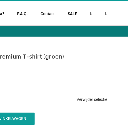
la?
F.A.Q.
Contact
SALE
remium T-shirt (groen)
Verwijder selectie
WINKELWAGEN