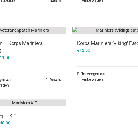
winkelwagen
selecteren
Details
n – Korps Mariniers
Korps Mariniers ‘Viking’ Pat
)
€
12,50
orspronkelijke
Huidige
11,00
rijs
prijs
as:
is:
Toevoegen aan
12,50.
€11,00.
winkelwagen
gen aan
Details
wagen
rs – KIT
orspronkelijke
Huidige
40,00
rijs
prijs
as:
is: