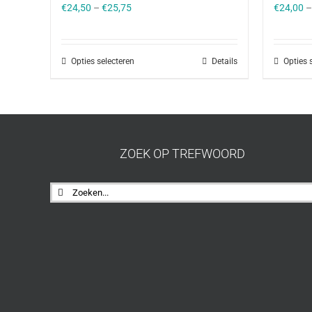
€
24,50
–
€
25,75
€
24,00
Opties selecteren
Details
Opties 
ZOEK OP TREFWOORD
Zoeken
naar: