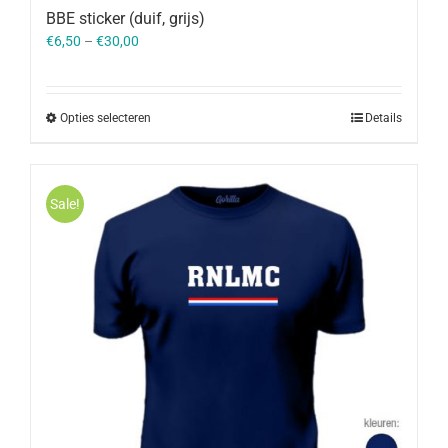
BBE sticker (duif, grijs)
€
6,50
–
€
30,00
Opties selecteren
Details
Sale!