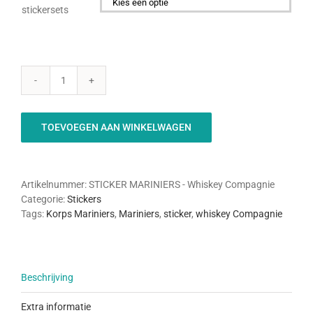
stickersets

Mariniers
Whiskey
Compagnie
TOEVOEGEN AAN WINKELWAGEN
-
Sticker
aantal
Artikelnummer:
STICKER MARINIERS - Whiskey Compagnie
Categorie:
Stickers
Tags:
Korps Mariniers
,
Mariniers
,
sticker
,
whiskey Compagnie
Beschrijving
Extra informatie