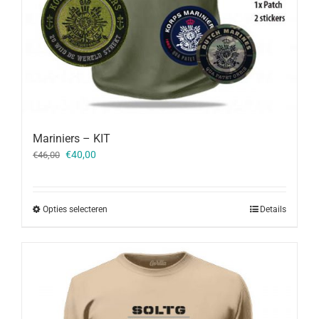
Mariniers – KIT
Oorspronkelijke
Huidige
€
40,00
€
46,00
prijs
prijs
was:
is:
€46,00.
€40,00.
Opties selecteren
Details