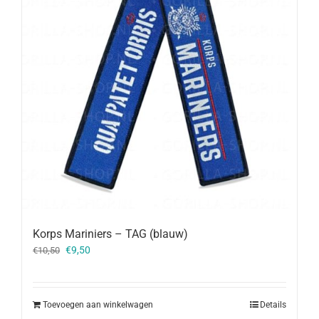
Korps Mariniers – TAG (blauw)
Oorspronkelijke
Huidige
€
9,50
€
10,50
prijs
prijs
was:
is:
€10,50.
€9,50.
Toevoegen aan winkelwagen
Details