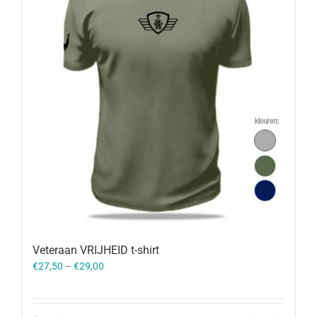
Veteraan VRIJHEID t-shirt
€
27,50
–
€
29,00