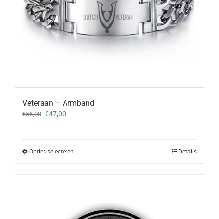
Veteraan – Armband
Oorspronkelijke
Huidige
€
47,00
€
55,00
prijs
prijs
was:
is:
€55,00.
€47,00.
Opties selecteren
Details