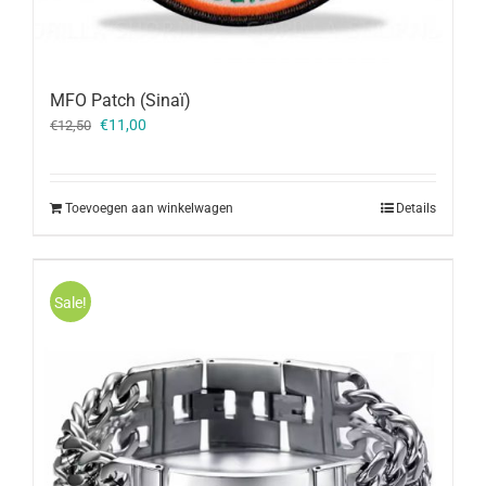
MFO Patch (Sinaï)
Oorspronkelijke
Huidige
€
11,00
€
12,50
prijs
prijs
was:
is:
€12,50.
€11,00.
Toevoegen aan winkelwagen
Details
Sale!