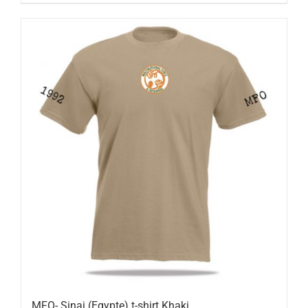
MFO- Sinai (Egypte) t-shirt Khaki