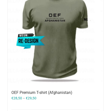
OEF Premium T-shirt (Afghanistan)
€
28,50
–
€
29,50