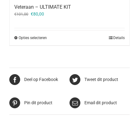
Veteraan – ULTIMATE KIT
Oorspronkelijke
Huidige
€
80,00
€
101,00
prijs
prijs
was:
is:
€101,00.
€80,00.
Opties selecteren
Details
Deel op Facebook
Tweet dit product
Pin dit product
Email dit product