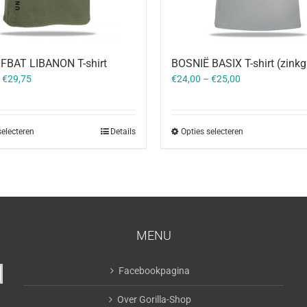
FBAT LIBANON T-shirt
BOSNIË BASIX T-shirt (zinkgr
–
€
29,75
€
24,00
–
€
25,00
selecteren
Details
Opties selecteren
MENU
Facebookpagina
Over Gorilla-Shop