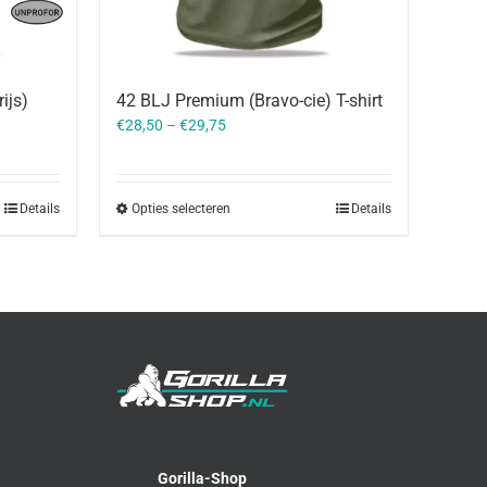
ijs)
42 BLJ Premium (Bravo-cie) T-shirt
€
28,50
–
€
29,75
Details
Opties selecteren
Details
Gorilla-Shop