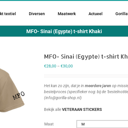
t textiel
Diversen
Maatwerk
Actueel
Gorilla
MFO- Sinai (Egypte) t-shirt Khaki
MFO- Sinai (Egypte) t-shirt Kh
€
28,00
–
€
30,00
Het kan zo zijn, dat je in
meerdere jaren
op missie
bestelproces (specifieker nog: bij de ‘bestelnotiti
(info@gorilla-shop.nl)
Bekijk alle
VETERAAN STICKERS
Maat