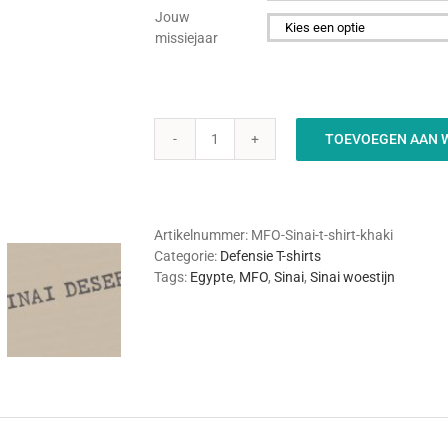

Jouw
missiejaar

TOEVOEGEN AAN 
MFO-
Sinai
(Egypte)
t-
shirt
Artikelnummer:
MFO-Sinai-t-shirt-khaki
Khaki
Categorie:
Defensie T-shirts
aantal
Tags:
Egypte
,
MFO
,
Sinai
,
Sinai woestijn