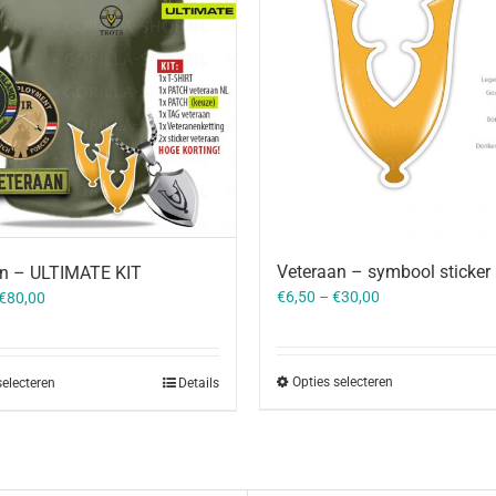
Veteraan – symbool sticker
an – ULTIMATE KIT
Oorspronkelijke
Huidige
€
6,50
–
€
30,00
€
80,00
prijs
prijs
was:
is:
€101,00.
€80,00.
Opties selecteren
selecteren
Details