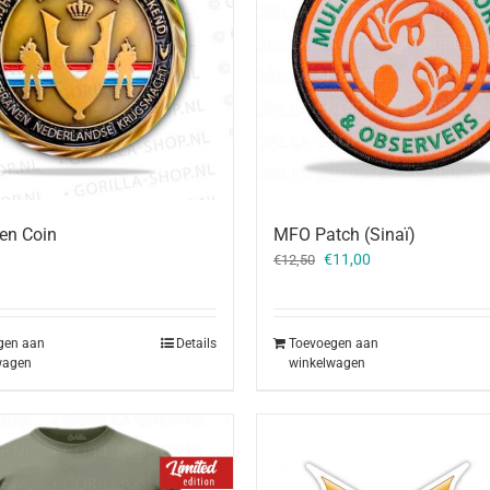
en Coin
MFO Patch (Sinaï)
Oorspronkelijke
Huidige
€
11,00
€
12,50
prijs
prijs
was:
is:
€12,50.
€11,00.
gen aan
Details
Toevoegen aan
wagen
winkelwagen