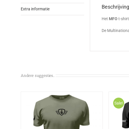
Beschrijvin
Extra informatie
Het
MFO
t-shir
De Multination
Andere suggesties…
Sale!