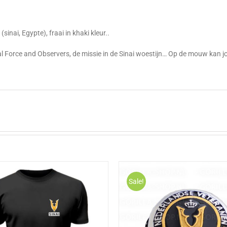
g
t (sinai, Egypte), fraai in khaki kleur..
al Force and Observers, de missie in de Sinai woestijn… Op de mouw kan 
Sale!