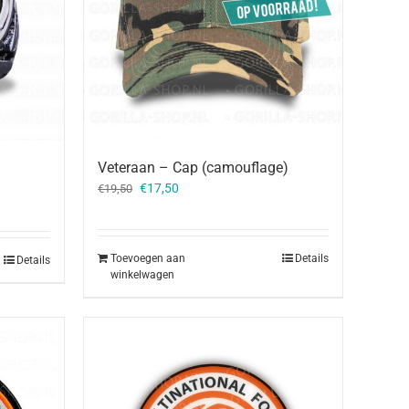
Veteraan – Cap (camouflage)
Oorspronkelijke
Huidige
€
17,50
€
19,50
prijs
prijs
was:
is:
€19,50.
€17,50.
Toevoegen aan
Details
Details
winkelwagen