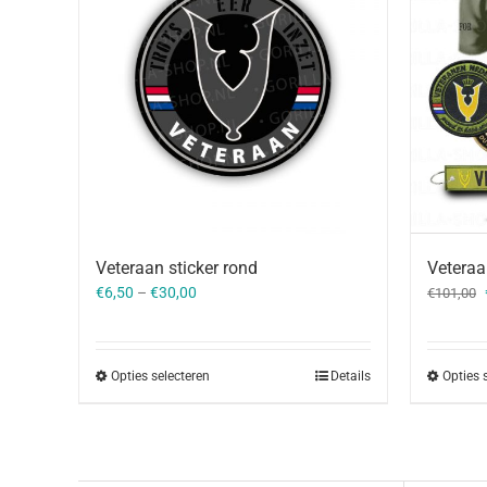
Vetera
Veteraan sticker rond
€
6,50
–
€
30,00
€
101,00
Opties 
Opties selecteren
Details