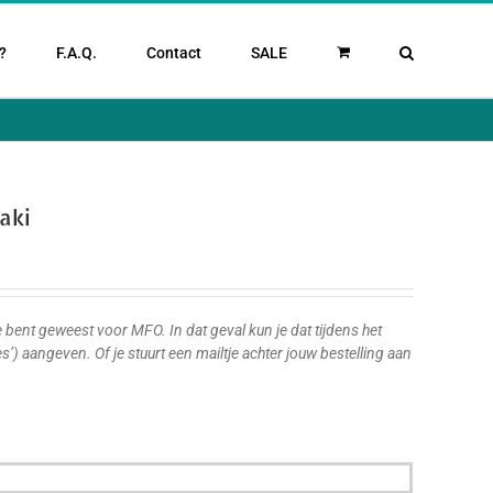
?
F.A.Q.
Contact
SALE
aki
 bent geweest voor MFO. In dat geval kun je dat tijdens het
es’) aangeven. Of je stuurt een mailtje achter jouw bestelling aan