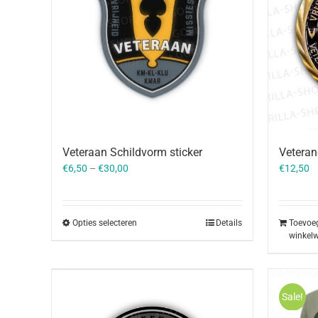
Veteraan Schildvorm sticker
Veteran
€
6,50
–
€
30,00
€
12,50
Opties selecteren
Details
Toevoe
winkel
Sale!