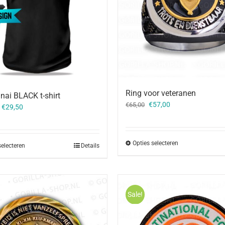
Ring voor veteranen
nai BLACK t-shirt
Oorspronkelijke
Huidige
€
57,00
€
65,00
–
€
29,50
prijs
prijs
was:
is:
€65,00.
€57,00.
Opties selecteren
selecteren
Details
Sale!