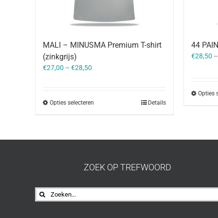
MALI – MINUSMA Premium T-shirt
44 PAIN
(zinkgrijs)
€
28,50
€
27,00
–
€
28,50
Opties 
Opties selecteren
Details
ZOEK OP TREFWOORD
Zoeken
naar: