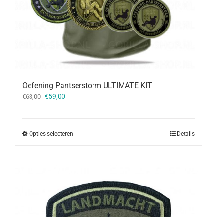
Oefening Pantserstorm ULTIMATE KIT
Oorspronkelijke
Huidige
€
59,00
€
63,00
prijs
prijs
was:
is:
€63,00.
€59,00.
Opties selecteren
Details