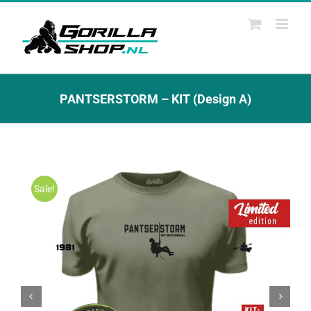
Ga
naar
inhoud
PANTSERSTORM – KIT (Design A)
Sale!

