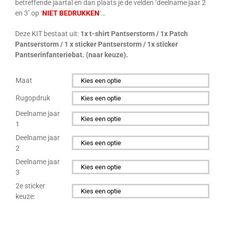
betreffende jaartal en dan plaats je de velden ‘deelname jaar 2
en 3’ op ‘
NIET BEDRUKKEN
‘…
Deze KIT bestaat uit:
1x t-shirt Pantserstorm / 1x Patch
Pantserstorm / 1 x sticker Pantserstorm / 1x sticker
Pantserinfanteriebat. (naar keuze).
Maat

Rugopdruk

Deelname jaar
1

Deelname jaar
2

Deelname jaar
3

2e sticker
keuze:
