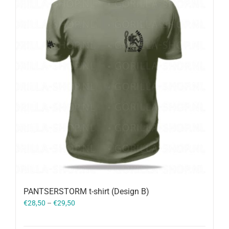
PANTSERSTORM t-shirt (Design B)
€
28,50
–
€
29,50