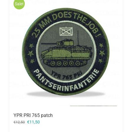
Sale!
YPR PRI 765 patch
Oorspronkelijke
Huidige
€
11,50
€
12,50
prijs
prijs