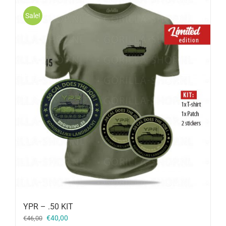
Sale!
YPR – .50 KIT
Oorspronkelijke
Huidige
€
40,00
€
46,00