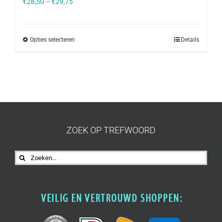
€
28,50
–
€
29,75
Opties selecteren
Details
ZOEK OP TREFWOORD
Zoeken
naar: