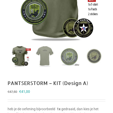
PANTSERSTORM – KIT (Design A)
Oorspronkelijke
Huidige
€
41,00
€
47,50
prijs
prijs
was:
is:
€47,50.
€41,00.
heb je de oefening bijvoorbeeld
1x
gedraaid, dan kies je het