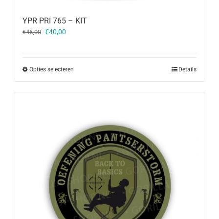
YPR PRI 765 – KIT
Oorspronkelijke
Huidige
€
40,00
€
46,00
prijs
prijs
was:
is:
€46,00.
€40,00.
Opties selecteren
Details