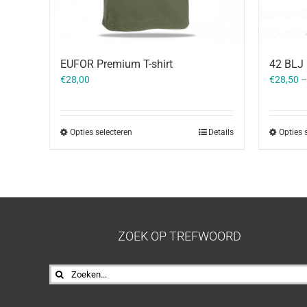
EUFOR Premium T-shirt
42 BLJ 
€
28,00
€
28,50
Opties selecteren
Details
Opties 
ZOEK OP TREFWOORD
Zoeken
naar: