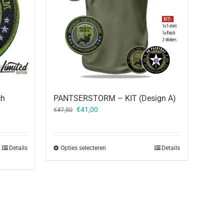
ch
PANTSERSTORM – KIT (Design A)
Oorspronkelijke
Huidige
€
41,00
€
47,50
prijs
prijs
was:
is:
€47,50.
€41,00.
Details
Opties selecteren
Details