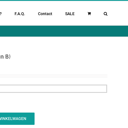
?
F.A.Q.
Contact
SALE
n B)
WINKELWAGEN