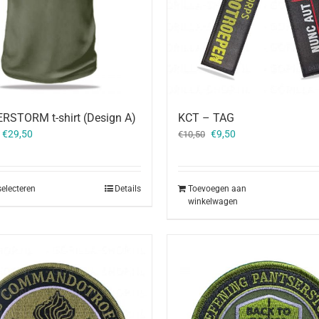
RSTORM t-shirt (Design A)
KCT – TAG
Oorspronkelijke
Huidige
–
€
29,50
€
9,50
€
10,50
prijs
prijs
was:
is:
€10,50.
€9,50.
selecteren
Details
Toevoegen aan
winkelwagen