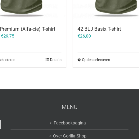
Premium (Alfa-cie) T-shirt
42 BLJ Basix T-shirt
–
€
29,75
€
26,00
selecteren
Details
Opties selecteren
MENU
Facebookpagina
Over Gorilla-Shop