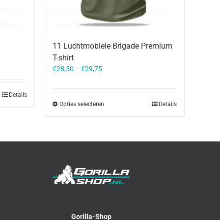
11 Luchtmobiele Brigade Premium
T-shirt
€
28,50
–
€
29,75
Details
Opties selecteren
Details
Gorilla-Shop