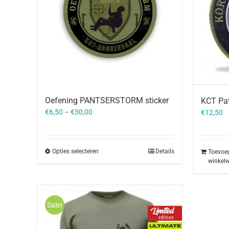
Oefening PANTSERSTORM sticker
KCT Pa
€
6,50
–
€
30,00
€
12,50
Opties selecteren
Details
Toevoe
winkel
Sale!