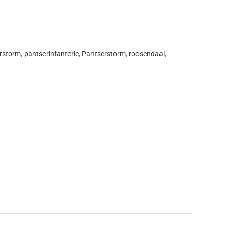
B
erstorm
,
pantserinfanterie
,
Pantserstorm
,
roosendaal
,