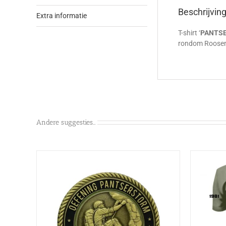
Beschrijvin
Extra informatie
T-shirt ‘
PANTS
rondom Roosen
Andere suggesties…