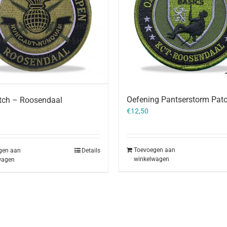
Oefening Pantserstorm Pat
tch – Roosendaal
€
12,50
Toevoegen aan
gen aan
Details
winkelwagen
wagen