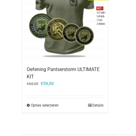
Oefening Pantserstorm ULTIMATE
KIT
Oorspronkelijke
Huidige
€
59,00
€
63,00
prijs
prijs
was:
is:
€63,00.
€59,00.
Opties selecteren
Details