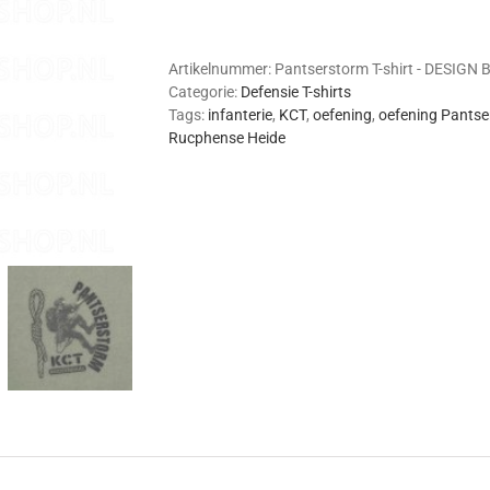
shirt
(Design
B)
Artikelnummer:
Pantserstorm T-shirt - DESIGN 
aantal
Categorie:
Defensie T-shirts
Tags:
infanterie
,
KCT
,
oefening
,
oefening Pants
Rucphense Heide