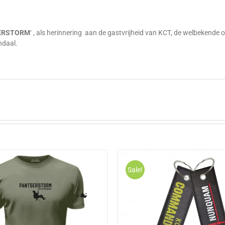
g
ERSTORM
‘ , als herinnering aan de gastvrijheid van KCT, de welbekende 
daal.
Sale!