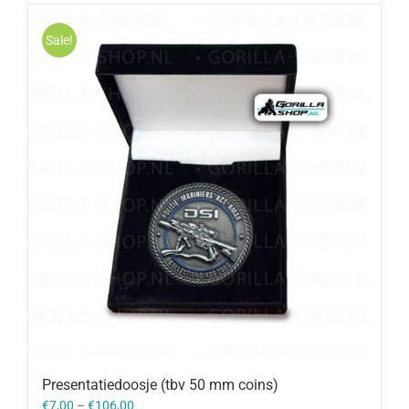
Sale!
Presentatiedoosje (tbv 50 mm coins)
€
7,00
–
€
106,00