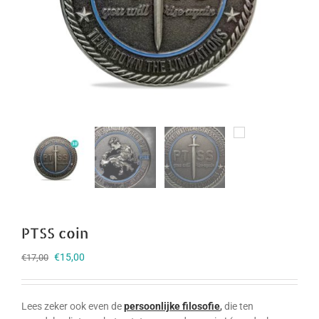
PTSS coin
Oorspronkelijke
Huidige
€
15,00
€
17,00
prijs
prijs
was:
is:
€17,00.
€15,00.
Lees zeker ook even de
persoonlijke filosofie
,
die ten