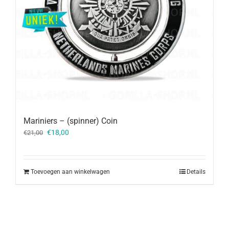
Mariniers – (spinner) Coin
Oorspronkelijke
Huidige
€
18,00
€
21,00
prijs
prijs
was:
is:
€21,00.
€18,00.
Toevoegen aan winkelwagen
Details