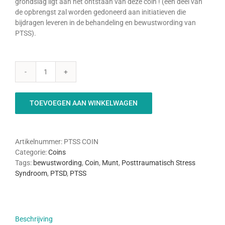
grondslag ligt aan het ontstaan van deze coin ! (een deel van
de opbrengst zal worden gedoneerd aan initiatieven die
bijdragen leveren in de behandeling en bewustwording van
PTSS).
PTSS
coin
aantal
TOEVOEGEN AAN WINKELWAGEN
Artikelnummer:
PTSS COIN
Categorie:
Coins
Tags:
bewustwording
,
Coin
,
Munt
,
Posttraumatisch Stress
Syndroom
,
PTSD
,
PTSS
Beschrijving