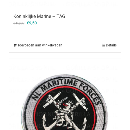
Koninklijke Marine – TAG
Oorspronkelijke
Huidige
€
9,50
€
10,50
prijs
prijs
was:
is:
€10,50.
€9,50.
Toevoegen aan winkelwagen
Details