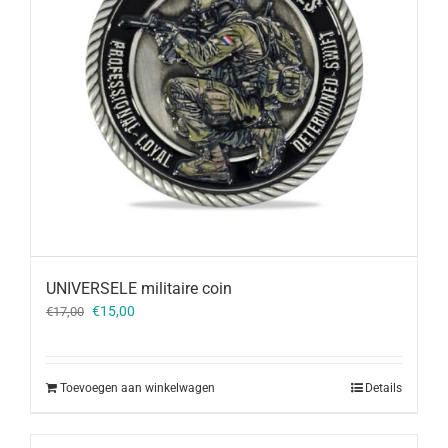
UNIVERSELE militaire coin
Oorspronkelijke
Huidige
€
15,00
€
17,00
prijs
prijs
was:
is:
€17,00.
€15,00.
Toevoegen aan winkelwagen
Details