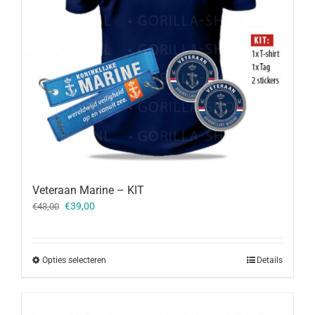
Veteraan Marine – KIT
Oorspronkelijke
Huidige
€
39,00
€
43,00
prijs
prijs
was:
is:
€43,00.
€39,00.
Opties selecteren
Details