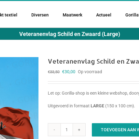
t textiel
Diversen
Maatwerk
Actueel
Gorilla
Veteranenvlag Schild en Zwaard (Large)
Veteranenvlag Schild en Zwa
Oorspronkelijke
Huidige
€
30,00
Op voorraad
€
33,50
prijs
prijs
was:
is:
€33,50.
€30,00.
Let op: Gorilla-shop is een kleine webshop, do
Uitgevoerd in formaat
LARGE
(150 x 100 cm).
TOEVOEGEN AAN 
Veteranenvlag
Schild