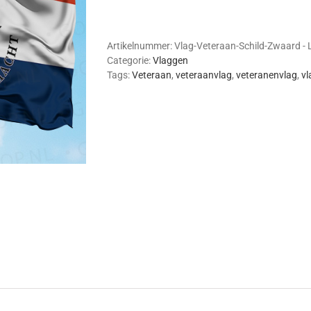
en
Zwaard
(Large)
Artikelnummer:
Vlag-Veteraan-Schild-Zwaard -
aantal
Categorie:
Vlaggen
Tags:
Veteraan
,
veteraanvlag
,
veteranenvlag
,
vl