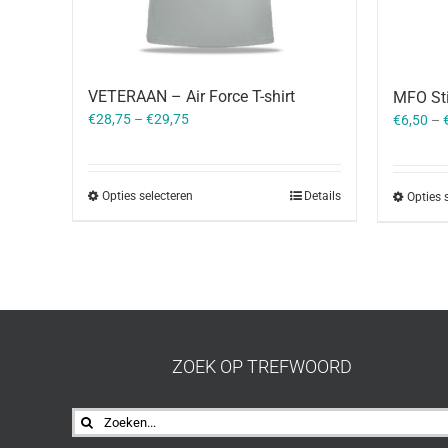
VETERAAN – Air Force T-shirt
MFO Sti
€
28,75
–
€
29,75
€
6,50
–
Opties selecteren
Details
Opties 
ZOEK OP TREFWOORD
Zoeken
naar: