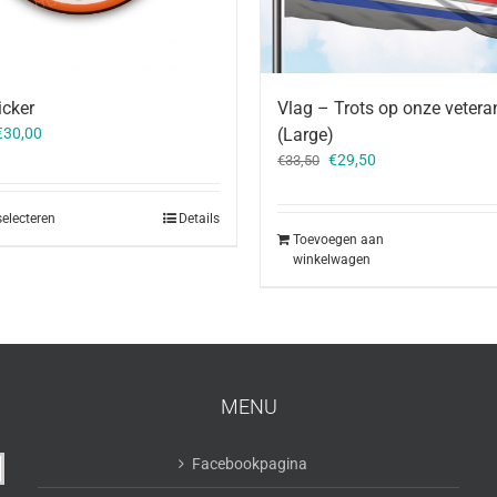
cker
Vlag – Trots op onze vetera
€
30,00
(Large)
Oorspronkelijke
Huidige
€
29,50
€
33,50
prijs
prijs
was:
is:
selecteren
Details
€33,50.
€29,50.
Toevoegen aan
winkelwagen
MENU
Facebookpagina