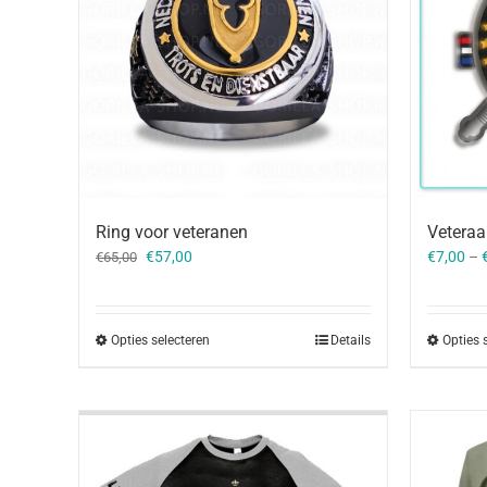
Ring voor veteranen
Vetera
Oorspronkelijke
Huidige
€
57,00
€
7,00
–
€
65,00
prijs
prijs
was:
is:
€65,00.
€57,00.
Opties selecteren
Details
Opties 