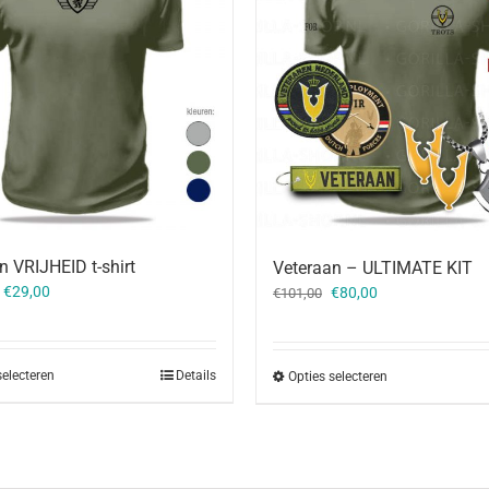
n VRIJHEID t-shirt
Veteraan – ULTIMATE KIT
Oorspronkelijke
Huidige
–
€
29,00
€
80,00
€
101,00
prijs
prijs
was:
is:
€101,00.
€80,00.
selecteren
Details
Opties selecteren