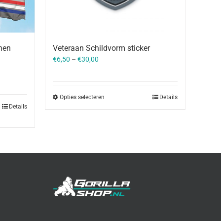
nen
Veteraan Schildvorm sticker
€
6,50
–
€
30,00
Opties selecteren
Details
Details