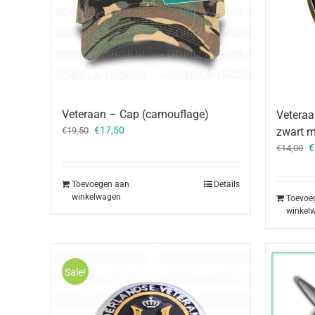
Veteraan – Cap (camouflage)
Veteraa
Oorspronkelijke
Huidige
€
17,50
€
19,50
zwart m
prijs
prijs
O
€
€
14,00
was:
is:
p
€19,50.
€17,50.
w
Toevoegen aan
Details
€
winkelwagen
Toevoe
winkel
Sale!