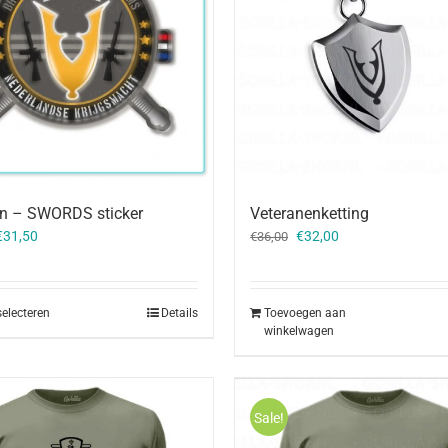
an – SWORDS sticker
Veteranenketting
Oorspronkelijke
Huidige
€
31,50
€
32,00
€
36,00
prijs
prijs
was:
is:
€36,00.
€32,00.
selecteren
Details
Toevoegen aan
winkelwagen
Sale!