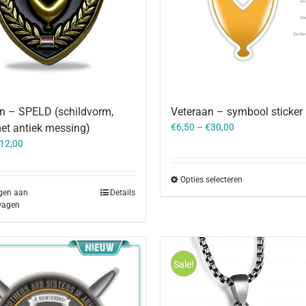
n – SPELD (schildvorm,
Veteraan – symbool sticker
et antiek messing)
€
6,50
–
€
30,00
orspronkelijke
Huidige
12,00
rijs
prijs
as:
is:
Opties selecteren
14,00.
€12,00.
gen aan
Details
wagen
Sale!