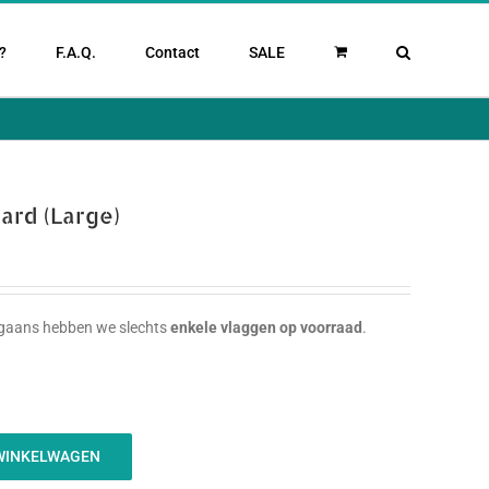
?
F.A.Q.
Contact
SALE
ard (Large)
orgaans hebben we slechts
enkele vlaggen op voorraad
.
WINKELWAGEN